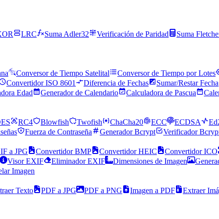
XOR
LRC
Suma Adler32
Verificación de Paridad
Suma Fletche
ana
Conversor de Tiempo Satelital
Conversor de Tiempo por Lotes
Convertidor ISO 8601
Diferencia de Fechas
Sumar/Restar Fecha
adora Edad
Generador de Calendario
Calculadora de Pascua
Cale
DES
RC4
Blowfish
Twofish
ChaCha20
ECC
ECDSA
Ed
señas
Fuerza de Contraseña
Generador Bcrypt
Verificador Bcryp
IF a JPG
Convertidor BMP
Convertidor HEIC
Convertidor ICO
Visor EXIF
Eliminador EXIF
Dimensiones de Imagen
Generad
elar Imagen
traer Texto
PDF a JPG
PDF a PNG
Imagen a PDF
Extraer Im