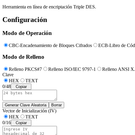
Herramienta en línea de encriptación Triple DES.
Configuración
Modo de Operación
CBC-Encadenamiento de Bloques Cifrados
ECB-Libro de Códi
Modo de Relleno
Relleno PKCS#7
Relleno ISO/IEC 9797-1
Relleno ANSI X
Clave
HEX
TEXT
0
/
48
Copiar
Generar Clave Aleatoria
Borrar
Vector de Inicialización (IV)
HEX
TEXT
0
/
16
Copiar