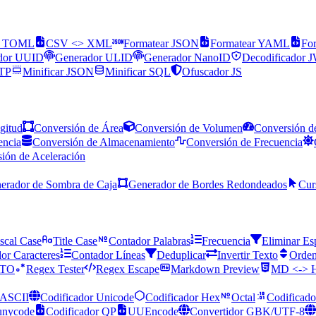
> TOML
CSV <> XML
Formatear JSON
Formatear YAML
Fo
dor UUID
Generador ULID
Generador NanoID
Decodificador 
TTP
Minificar JSON
Minificar SQL
Ofuscador JS
gitud
Conversión de Área
Conversión de Volumen
Conversión d
encia
Conversión de Almacenamiento
Conversión de Frecuencia
ión de Aceleración
erador de Sombra de Caja
Generador de Bordes Redondeados
Cur
scal Case
Title Case
Contador Palabras
Frecuencia
Eliminar Es
or Caracteres
Contador Líneas
Deduplicar
Invertir Texto
Orden
ATO
Regex Tester
Regex Escape
Markdown Preview
MD <->
ASCII
Codificador Unicode
Codificador Hex
Octal
Codificado
unycode
Codificador QP
UUEncode
Convertidor GBK/UTF-8