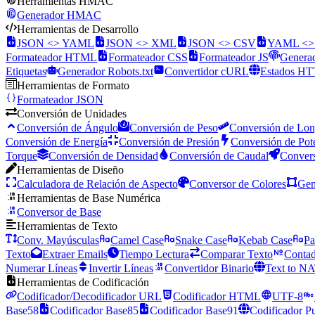
Herramientas HMAC
Generador HMAC
Herramientas de Desarrollo
JSON <> YAML
JSON <> XML
JSON <> CSV
YAML <
Formateador HTML
Formateador CSS
Formateador JS
Genera
Etiquetas
Generador Robots.txt
Convertidor cURL
Estados H
Herramientas de Formato
Formateador JSON
Conversión de Unidades
Conversión de Ángulo
Conversión de Peso
Conversión de Lon
Conversión de Energía
Conversión de Presión
Conversión de Pot
Torque
Conversión de Densidad
Conversión de Caudal
Convers
Herramientas de Diseño
Calculadora de Relación de Aspecto
Conversor de Colores
Gen
Herramientas de Base Numérica
Conversor de Base
Herramientas de Texto
Conv. Mayúsculas
Camel Case
Snake Case
Kebab Case
Pa
Texto
Extraer Emails
Tiempo Lectura
Comparar Texto
Contad
Numerar Líneas
Invertir Líneas
Convertidor Binario
Text to N
Herramientas de Codificación
Codificador/Decodificador URL
Codificador HTML
UTF-8
Base58
Codificador Base85
Codificador Base91
Codificador P