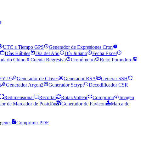
r
UTC a Tiempo GPS
Generador de Expresiones Cron
Días Hábiles
Día del Año
Día Juliano
Fecha Excel
ndario Chino
Cuenta Regresiva
Cronómetro
Reloj Pomodoro
25519
Generador de Claves
Generador RSA
Generar SSH
t
Generador Argon2
Generador Scrypt
Decodificador CSR
Redimensionar
Recortar
Rotar/Voltear
Comprimir
Imagen
or de Marcador de Posición
Generador de Favicon
Marca de
ágenes
Comprimir PDF