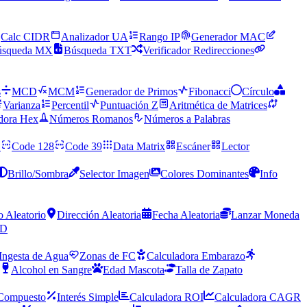
Calc CIDR
Analizador UA
Rango IP
Generador MAC
úsqueda MX
Búsqueda TXT
Verificador Redirecciones
s
MCD
MCM
Generador de Primos
Fibonacci
Círculo
Varianza
Percentil
Puntuación Z
Aritmética de Matrices
dora Hex
Números Romanos
Números a Palabras
C
Code 128
Code 39
Data Matrix
Escáner
Lector
Brillo/Sombra
Selector Imagen
Colores Dominantes
Info
o Aleatorio
Dirección Aleatoria
Fecha Aleatoria
Lanzar Moneda
ID
Ingesta de Agua
Zonas de FC
Calculadora Embarazo
Alcohol en Sangre
Edad Mascota
Talla de Zapato
 Compuesto
Interés Simple
Calculadora ROI
Calculadora CAGR