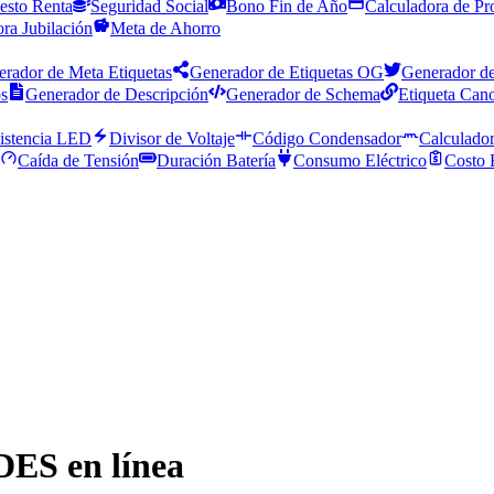
esto Renta
Seguridad Social
Bono Fin de Año
Calculadora de Pr
ra Jubilación
Meta de Ahorro
rador de Meta Etiquetas
Generador de Etiquetas OG
Generador de
os
Generador de Descripción
Generador de Schema
Etiqueta Cano
istencia LED
Divisor de Voltaje
Código Condensador
Calculador
Caída de Tensión
Duración Batería
Consumo Eléctrico
Costo 
DES en línea