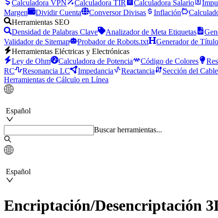
Calculadora VPN
Calculadora TIR
Calculadora Salario
Impu
Margen
Dividir Cuenta
Conversor Divisas
Inflación
Calculado
Herramientas SEO
Densidad de Palabras Clave
Analizador de Meta Etiquetas
Gene
Validador de Sitemap
Probador de Robots.txt
Generador de Títul
Herramientas Eléctricas y Electrónicas
Ley de Ohm
Calculadora de Potencia
Código de Colores
Res
RC
Resonancia LC
Impedancia
Reactancia
Sección del Cable
Herramientas de Cálculo en Línea
Español
Buscar herramientas...
Español
Encriptación/Desencriptación 3