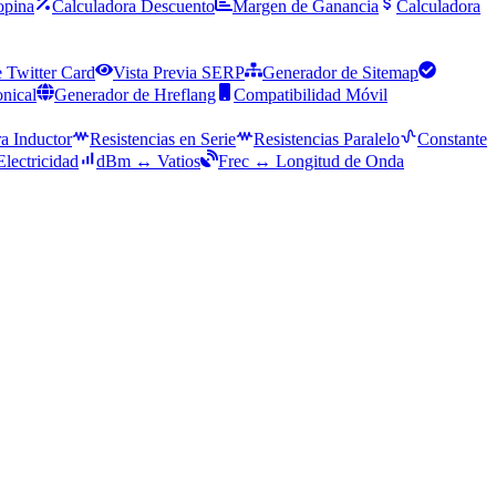
opina
Calculadora Descuento
Margen de Ganancia
Calculadora
 Twitter Card
Vista Previa SERP
Generador de Sitemap
nical
Generador de Hreflang
Compatibilidad Móvil
a Inductor
Resistencias en Serie
Resistencias Paralelo
Constante
Electricidad
dBm ↔ Vatios
Frec ↔ Longitud de Onda