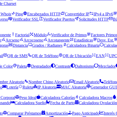
de Charset
 Whois
Ping
Encabezados HTTP
Convertidor IP
IPv4 a IPv6
verso
Verificador SSL
Verificador Puertos
Solicitudes HTTP
B
onente
Factorial
Módulo
Verificador de Primos
Factores Primo
n
Arcseno
Arcocoseno
Arcotangente
Estadísticas
Desv. Est.
goras
Distancia
Grados / Radianes
Calculadora Binaria
Calcula
il
QR de SMS
QR de Teléfono
QR de Ubicación
EAN
UP
de Color
Paleta
Degradados
Contraste
Daltonismo
Mezclador
mbre Aleatorio
Nombre Chino Aleatorio
Email Aleatorio
Teléfon
No
Lotería
Ruleta
IP Aleatoria
MAC Aleatoria
Generador GU
 Corporal
Peso Ideal
Calculadora Calorías
Calculadora Macros
inando
Calculadora Sueño
Fecha de Parto
Calculadora Ovulación
to
Comparar Préstamos
Amortización
Pago Anticipado
Interés