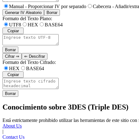
Manual - Proporcionar IV por separado
Cabecera - Añadir/extra
Generar IV Aleatorio
Borrar
Formato del Texto Plano
:
UTF8
HEX
BASE64
Copiar
Borrar
Cifrar
⇒
⇐
Descifrar
Formato del Texto Cifrado
:
HEX
BASE64
Copiar
Borrar
Conocimiento sobre 3DES (Triple DES)
Está estrictamente prohibido utilizar las herramientas de este sitio c
About Us
|
Contact Us