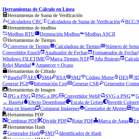
Herramientas de Cálculo en Línea
Herramientas de Suma de Verificación
Calculadora CRC
Calculadora de Suma de Verificación
BCC/
Herramientas de modbus
Modbus RTU
Depuración Modbus
Modbus ASCII
Herramientas de Tiempo
Conversor de Tiempo
Calculadora de Tiempo
Número de Sem
Convertidor Epoch
Analizador de Fechas
Formateador de Fechas
Windows FILETIME
Marca Tiempo NTP
Año Bisiesto
Calcul
Reloj Mundial
Amanecer y Ocaso
Herramientas de Cifrado
Base64
AES
SM4
RSA
SM2
Código Morse
DES
3
Generar PGP
Información Cert
Generar CSR
Generador Contra
Herramientas de Imagen
JPG a PNG
PNG a JPG
Convertidor WebP
SVG a PNG
G
↔ Base64
Efecto Desenfoque
Escala de Grises
Invertir Colores
Agua en Imagen
Comparar Imágenes
Generador de Memes
Pix
Herramientas PDF
Combinar PDF
Dividir PDF
Rotar PDF
Marca de Agua
Ex
Herramientas Hash
Generador Hash
SM3
Identificador de Hash