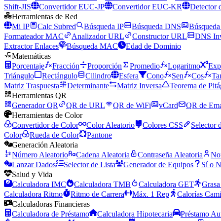
Shift-JIS
Convertidor EUC-JP
Convertidor EUC-KR
Detector 
Herramientas de Red
Mi IP
Calc Subred
Búsqueda IP
Búsqueda DNS
Búsqueda
Formateador MAC
Analizador URL
Constructor URL
DNS In
Extractor Enlaces
Búsqueda MAC
Edad de Dominio
Matemáticas
Porcentaje
Fracción
Proporción
Promedio
Logaritmo
Exp
Triángulo
Rectángulo
Cilindro
Esfera
Cono
Sen
Cos
Ta
Matriz Traspuesta
Determinante
Matriz Inversa
Teorema de Pitá
Herramientas QR
Generador QR
QR de URL
QR de WiFi
vCard
QR de Ema
Herramientas de Color
Convertidor de Color
Color Aleatorio
Colores CSS
Selector 
Color
Rueda de Color
Pantone
Generación Aleatoria
Número Aleatorio
Cadena Aleatoria
Contraseña Aleatoria
No
Lanzar Dados
Selector de Lista
Generador de Equipos
Sí o 
Salud y Vida
Calculadora IMC
Calculadora TMB
Calculadora GET
Grasa
Calculadora Ritmo
Ritmo de Carrera
Máx. 1 Rep
Calorías Cam
Calculadoras Financieras
Calculadora de Préstamo
Calculadora Hipotecaria
Préstamo Au