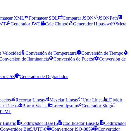
rmatear XML
Formatear SQL
Comparar JSON
JSONPath
JWT
Generador JWT
Calc Chmod
Generador Htpasswd
Meta
e Velocidad
Conversión de Temperatura
Conversión de Tiempo
Conversión de Iluminancia
Conversión de Fuerza
Conversión de
sor CSS
Generador de Degradados
pacios
Recortar Líneas
Mezclar Líneas
Unir Líneas
Dividir
ar Líneas
Borrar Vacías
Lorem Ipsum
Generador Slug
 HTML
r Binario
Codificador Base16
Codificador Base32
Codificador
Convertidor Big5/UTF-8
Convertidor ISO-8859
Convertidor