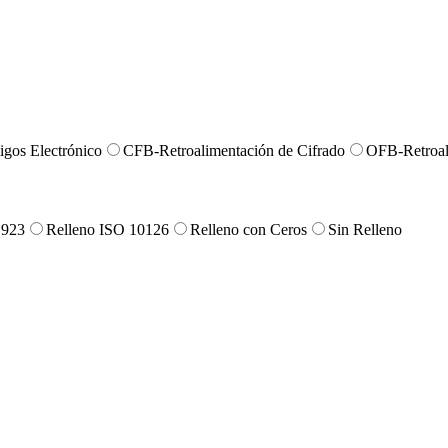
gos Electrónico
CFB-Retroalimentación de Cifrado
OFB-Retroal
.923
Relleno ISO 10126
Relleno con Ceros
Sin Relleno