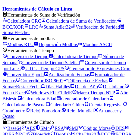
Herramientas de Cálculo en Línea
Herramientas de Suma de Verificación
Calculadora CRC
Calculadora de Suma de Verificación
BCC/XOR
LRC
Suma Adler32
Verificación de Paridad
Suma Fletcher
Herramientas de modbus
Modbus RTU
Depuración Modbus
Modbus ASCII
Herramientas de Tiempo
Conversor de Tiempo
Calculadora de Tiempo
Número de
Semana
Conversor de Tiempo Satelital
Conversor de Tiempo
por Lotes
UTC a Tiempo GPS
Generador de Expresiones Cron
Convertidor Epoch
Analizador de Fechas
Formateador de
Fechas
Convertidor ISO 8601
Diferencia de Fechas
Sumar/Restar Fecha
Días Hábiles
Día del Año
Día Juliano
Fecha Excel
Windows FILETIME
Marca Tiempo NTP
Año
Bisiesto
Calculadora Edad
Generador de Calendario
Calculadora de Pascua
Calendario Chino
Cuenta Regresiva
Cronómetro
Reloj Pomodoro
Reloj Mundial
Amanecer y
Ocaso
Herramientas de Cifrado
Base64
AES
SM4
RSA
SM2
Código Morse
DES
3DES
RC4
Blowfish
Twofish
ChaCha20
ECC
ECDSA