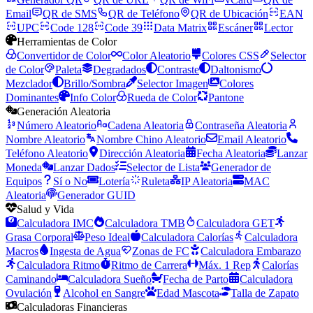
Email
QR de SMS
QR de Teléfono
QR de Ubicación
EAN
UPC
Code 128
Code 39
Data Matrix
Escáner
Lector
Herramientas de Color
Convertidor de Color
Color Aleatorio
Colores CSS
Selector
de Color
Paleta
Degradados
Contraste
Daltonismo
Mezclador
Brillo/Sombra
Selector Imagen
Colores
Dominantes
Info Color
Rueda de Color
Pantone
Generación Aleatoria
Número Aleatorio
Cadena Aleatoria
Contraseña Aleatoria
Nombre Aleatorio
Nombre Chino Aleatorio
Email Aleatorio
Teléfono Aleatorio
Dirección Aleatoria
Fecha Aleatoria
Lanzar
Moneda
Lanzar Dados
Selector de Lista
Generador de
Equipos
Sí o No
Lotería
Ruleta
IP Aleatoria
MAC
Aleatoria
Generador GUID
Salud y Vida
Calculadora IMC
Calculadora TMB
Calculadora GET
Grasa Corporal
Peso Ideal
Calculadora Calorías
Calculadora
Macros
Ingesta de Agua
Zonas de FC
Calculadora Embarazo
Calculadora Ritmo
Ritmo de Carrera
Máx. 1 Rep
Calorías
Caminando
Calculadora Sueño
Fecha de Parto
Calculadora
Ovulación
Alcohol en Sangre
Edad Mascota
Talla de Zapato
Calculadoras Financieras