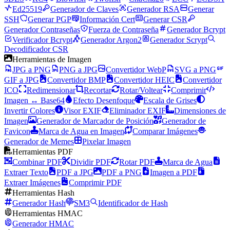
Ed25519
Generador de Claves
Generador RSA
Generar
SSH
Generar PGP
Información Cert
Generar CSR
Generador Contraseñas
Fuerza de Contraseña
Generador Bcrypt
Verificador Bcrypt
Generador Argon2
Generador Scrypt
Decodificador CSR
Herramientas de Imagen
JPG a PNG
PNG a JPG
Convertidor WebP
SVG a PNG
GIF a JPG
Convertidor BMP
Convertidor HEIC
Convertidor
ICO
Redimensionar
Recortar
Rotar/Voltear
Comprimir
Imagen ↔ Base64
Efecto Desenfoque
Escala de Grises
Invertir Colores
Visor EXIF
Eliminador EXIF
Dimensiones de
Imagen
Generador de Marcador de Posición
Generador de
Favicon
Marca de Agua en Imagen
Comparar Imágenes
Generador de Memes
Pixelar Imagen
Herramientas PDF
Combinar PDF
Dividir PDF
Rotar PDF
Marca de Agua
Extraer Texto
PDF a JPG
PDF a PNG
Imagen a PDF
Extraer Imágenes
Comprimir PDF
Herramientas Hash
Generador Hash
SM3
Identificador de Hash
Herramientas HMAC
Generador HMAC