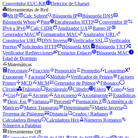
Convertidor EUC-KR
Detector de Charset
Herramientas de Red
Mi IP
Calc Subred
Búsqueda IP
Búsqueda DNS
Búsqueda Whois
Ping
Encabezados HTTP
Convertidor IP
IPv4 a IPv6
Calc CIDR
Analizador UA
Rango IP
Generador MAC
Formateador MAC
Analizador URL
Constructor URL
DNS Inverso
Verificador SSL
Verificador
Puertos
Solicitudes HTTP
Búsqueda MX
Búsqueda TXT
Verificador Redirecciones
Extractor Enlaces
Búsqueda MAC
Edad de Dominio
Matemáticas
Porcentaje
Fracción
Proporción
Promedio
Logaritmo
Exponente
Factorial
Módulo
Verificador de Primos
Factores
Primos
MCD
MCM
Generador de Primos
Fibonacci
Círculo
Triángulo
Rectángulo
Cilindro
Esfera
Cono
Sen
Cos
Tan
Arcseno
Arcocoseno
Arcotangente
Estadísticas
Desv. Est.
Varianza
Percentil
Puntuación Z
Aritmética de
Matrices
Matriz Traspuesta
Determinante
Matriz Inversa
Teorema de Pitágoras
Distancia
Grados / Radianes
Calculadora Binaria
Calculadora Hex
Números Romanos
Números a Palabras
Herramientas QR
Generador QR
QR de URL
QR de WiFi
vCard
QR de