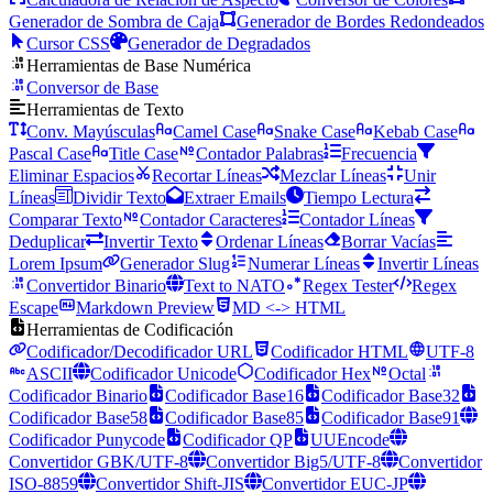
Generador de Sombra de Caja
Generador de Bordes Redondeados
Cursor CSS
Generador de Degradados
Herramientas de Base Numérica
Conversor de Base
Herramientas de Texto
Conv. Mayúsculas
Camel Case
Snake Case
Kebab Case
Pascal Case
Title Case
Contador Palabras
Frecuencia
Eliminar Espacios
Recortar Líneas
Mezclar Líneas
Unir
Líneas
Dividir Texto
Extraer Emails
Tiempo Lectura
Comparar Texto
Contador Caracteres
Contador Líneas
Deduplicar
Invertir Texto
Ordenar Líneas
Borrar Vacías
Lorem Ipsum
Generador Slug
Numerar Líneas
Invertir Líneas
Convertidor Binario
Text to NATO
Regex Tester
Regex
Escape
Markdown Preview
MD <-> HTML
Herramientas de Codificación
Codificador/Decodificador URL
Codificador HTML
UTF-8
ASCII
Codificador Unicode
Codificador Hex
Octal
Codificador Binario
Codificador Base16
Codificador Base32
Codificador Base58
Codificador Base85
Codificador Base91
Codificador Punycode
Codificador QP
UUEncode
Convertidor GBK/UTF-8
Convertidor Big5/UTF-8
Convertidor
ISO-8859
Convertidor Shift-JIS
Convertidor EUC-JP