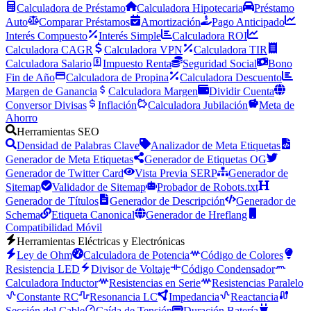
Calculadora de Préstamo
Calculadora Hipotecaria
Préstamo
Auto
Comparar Préstamos
Amortización
Pago Anticipado
Interés Compuesto
Interés Simple
Calculadora ROI
Calculadora CAGR
Calculadora VPN
Calculadora TIR
Calculadora Salario
Impuesto Renta
Seguridad Social
Bono
Fin de Año
Calculadora de Propina
Calculadora Descuento
Margen de Ganancia
Calculadora Margen
Dividir Cuenta
Conversor Divisas
Inflación
Calculadora Jubilación
Meta de
Ahorro
Herramientas SEO
Densidad de Palabras Clave
Analizador de Meta Etiquetas
Generador de Meta Etiquetas
Generador de Etiquetas OG
Generador de Twitter Card
Vista Previa SERP
Generador de
Sitemap
Validador de Sitemap
Probador de Robots.txt
Generador de Títulos
Generador de Descripción
Generador de
Schema
Etiqueta Canonical
Generador de Hreflang
Compatibilidad Móvil
Herramientas Eléctricas y Electrónicas
Ley de Ohm
Calculadora de Potencia
Código de Colores
Resistencia LED
Divisor de Voltaje
Código Condensador
Calculadora Inductor
Resistencias en Serie
Resistencias Paralelo
Constante RC
Resonancia LC
Impedancia
Reactancia
Sección del Cable
Caída de Tensión
Duración Batería