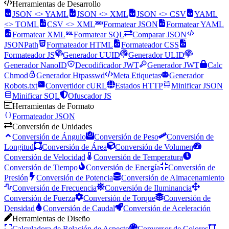
Herramientas de Desarrollo
JSON <> YAML
JSON <> XML
JSON <> CSV
YAML
<> TOML
CSV <> XML
Formatear JSON
Formatear YAML
Formatear XML
Formatear SQL
Comparar JSON
JSONPath
Formateador HTML
Formateador CSS
Formateador JS
Generador UUID
Generador ULID
Generador NanoID
Decodificador JWT
Generador JWT
Calc
Chmod
Generador Htpasswd
Meta Etiquetas
Generador
Robots.txt
Convertidor cURL
Estados HTTP
Minificar JSON
Minificar SQL
Ofuscador JS
Herramientas de Formato
Formateador JSON
Conversión de Unidades
Conversión de Ángulo
Conversión de Peso
Conversión de
Longitud
Conversión de Área
Conversión de Volumen
Conversión de Velocidad
Conversión de Temperatura
Conversión de Tiempo
Conversión de Energía
Conversión de
Presión
Conversión de Potencia
Conversión de Almacenamiento
Conversión de Frecuencia
Conversión de Iluminancia
Conversión de Fuerza
Conversión de Torque
Conversión de
Densidad
Conversión de Caudal
Conversión de Aceleración
Herramientas de Diseño
Calculadora de Relación de Aspecto
Conversor de Colores