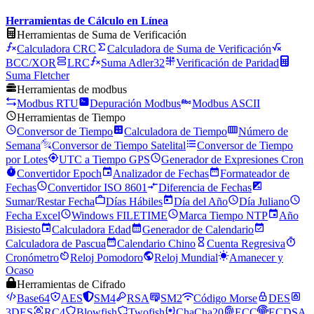
Herramientas de Cálculo en Línea
Herramientas de Suma de Verificación
Calculadora CRC
Calculadora de Suma de Verificación
BCC/XOR
LRC
Suma Adler32
Verificación de Paridad
Suma Fletcher
Herramientas de modbus
Modbus RTU
Depuración Modbus
Modbus ASCII
Herramientas de Tiempo
Conversor de Tiempo
Calculadora de Tiempo
Número de
Semana
Conversor de Tiempo Satelital
Conversor de Tiempo
por Lotes
UTC a Tiempo GPS
Generador de Expresiones Cron
Convertidor Epoch
Analizador de Fechas
Formateador de
Fechas
Convertidor ISO 8601
Diferencia de Fechas
Sumar/Restar Fecha
Días Hábiles
Día del Año
Día Juliano
Fecha Excel
Windows FILETIME
Marca Tiempo NTP
Año
Bisiesto
Calculadora Edad
Generador de Calendario
Calculadora de Pascua
Calendario Chino
Cuenta Regresiva
Cronómetro
Reloj Pomodoro
Reloj Mundial
Amanecer y
Ocaso
Herramientas de Cifrado
Base64
AES
SM4
RSA
SM2
Código Morse
DES
3DES
RC4
Blowfish
Twofish
ChaCha20
ECC
ECDSA