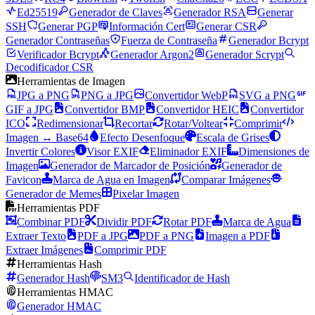
Ed25519
Generador de Claves
Generador RSA
Generar
SSH
Generar PGP
Información Cert
Generar CSR
Generador Contraseñas
Fuerza de Contraseña
Generador Bcrypt
Verificador Bcrypt
Generador Argon2
Generador Scrypt
Decodificador CSR
Herramientas de Imagen
JPG a PNG
PNG a JPG
Convertidor WebP
SVG a PNG
GIF a JPG
Convertidor BMP
Convertidor HEIC
Convertidor
ICO
Redimensionar
Recortar
Rotar/Voltear
Comprimir
Imagen ↔ Base64
Efecto Desenfoque
Escala de Grises
Invertir Colores
Visor EXIF
Eliminador EXIF
Dimensiones de
Imagen
Generador de Marcador de Posición
Generador de
Favicon
Marca de Agua en Imagen
Comparar Imágenes
Generador de Memes
Pixelar Imagen
Herramientas PDF
Combinar PDF
Dividir PDF
Rotar PDF
Marca de Agua
Extraer Texto
PDF a JPG
PDF a PNG
Imagen a PDF
Extraer Imágenes
Comprimir PDF
Herramientas Hash
Generador Hash
SM3
Identificador de Hash
Herramientas HMAC
Generador HMAC