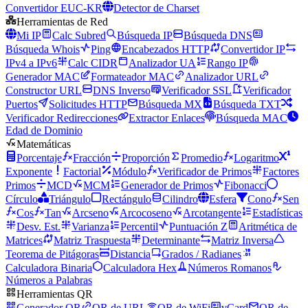
Convertidor EUC-KR
Detector de Charset
Herramientas de Red
Mi IP
Calc Subred
Búsqueda IP
Búsqueda DNS
Búsqueda Whois
Ping
Encabezados HTTP
Convertidor IP
IPv4 a IPv6
Calc CIDR
Analizador UA
Rango IP
Generador MAC
Formateador MAC
Analizador URL
Constructor URL
DNS Inverso
Verificador SSL
Verificador
Puertos
Solicitudes HTTP
Búsqueda MX
Búsqueda TXT
Verificador Redirecciones
Extractor Enlaces
Búsqueda MAC
Edad de Dominio
Matemáticas
Porcentaje
Fracción
Proporción
Promedio
Logaritmo
Exponente
Factorial
Módulo
Verificador de Primos
Factores
Primos
MCD
MCM
Generador de Primos
Fibonacci
Círculo
Triángulo
Rectángulo
Cilindro
Esfera
Cono
Sen
Cos
Tan
Arcseno
Arcocoseno
Arcotangente
Estadísticas
Desv. Est.
Varianza
Percentil
Puntuación Z
Aritmética de
Matrices
Matriz Traspuesta
Determinante
Matriz Inversa
Teorema de Pitágoras
Distancia
Grados / Radianes
Calculadora Binaria
Calculadora Hex
Números Romanos
Números a Palabras
Herramientas QR
Generador QR
QR de URL
QR de WiFi
vCard
QR de