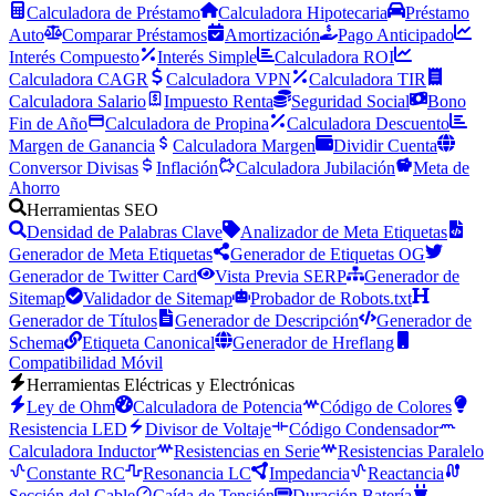
Calculadora de Préstamo
Calculadora Hipotecaria
Préstamo
Auto
Comparar Préstamos
Amortización
Pago Anticipado
Interés Compuesto
Interés Simple
Calculadora ROI
Calculadora CAGR
Calculadora VPN
Calculadora TIR
Calculadora Salario
Impuesto Renta
Seguridad Social
Bono
Fin de Año
Calculadora de Propina
Calculadora Descuento
Margen de Ganancia
Calculadora Margen
Dividir Cuenta
Conversor Divisas
Inflación
Calculadora Jubilación
Meta de
Ahorro
Herramientas SEO
Densidad de Palabras Clave
Analizador de Meta Etiquetas
Generador de Meta Etiquetas
Generador de Etiquetas OG
Generador de Twitter Card
Vista Previa SERP
Generador de
Sitemap
Validador de Sitemap
Probador de Robots.txt
Generador de Títulos
Generador de Descripción
Generador de
Schema
Etiqueta Canonical
Generador de Hreflang
Compatibilidad Móvil
Herramientas Eléctricas y Electrónicas
Ley de Ohm
Calculadora de Potencia
Código de Colores
Resistencia LED
Divisor de Voltaje
Código Condensador
Calculadora Inductor
Resistencias en Serie
Resistencias Paralelo
Constante RC
Resonancia LC
Impedancia
Reactancia
Sección del Cable
Caída de Tensión
Duración Batería