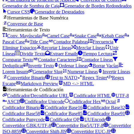
Generador de Sombra de Caja
Generador de Bordes Redondeados
Cursor CSS
Generador de Degradados
Herramientas de Base Numérica
Conversor de Base
Herramientas de Texto
Conv. Mayúsculas
Camel Case
Snake Case
Kebab Case
Pascal Case
Title Case
Contador Palabras
Frecuencia
Eliminar Espacios
Recortar Líneas
Mezclar Líneas
Unir
Líneas
Dividir Texto
Extraer Emails
Tiempo Lectura
Comparar Texto
Contador Caracteres
Contador Líneas
Deduplicar
Invertir Texto
Ordenar Líneas
Borrar Vacías
Lorem Ipsum
Generador Slug
Numerar Líneas
Invertir Líneas
Convertidor Binario
Text to NATO
Regex Tester
Regex
Escape
Markdown Preview
MD <-> HTML
Herramientas de Codificación
Codificador/Decodificador URL
Codificador HTML
UTF-8
ASCII
Codificador Unicode
Codificador Hex
Octal
Codificador Binario
Codificador Base16
Codificador Base32
Codificador Base58
Codificador Base85
Codificador Base91
Codificador Punycode
Codificador QP
UUEncode
Convertidor GBK/UTF-8
Convertidor Big5/UTF-8
Convertidor
ISO-8859
Convertidor Shift-JIS
Convertidor EUC-JP