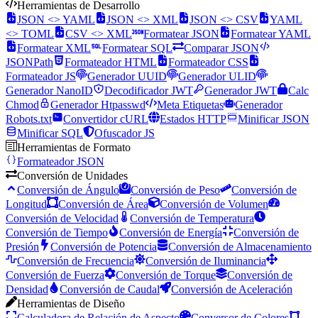
Herramientas de Desarrollo
JSON <> YAML
JSON <> XML
JSON <> CSV
YAML
<> TOML
CSV <> XML
Formatear JSON
Formatear YAML
Formatear XML
Formatear SQL
Comparar JSON
JSONPath
Formateador HTML
Formateador CSS
Formateador JS
Generador UUID
Generador ULID
Generador NanoID
Decodificador JWT
Generador JWT
Calc
Chmod
Generador Htpasswd
Meta Etiquetas
Generador
Robots.txt
Convertidor cURL
Estados HTTP
Minificar JSON
Minificar SQL
Ofuscador JS
Herramientas de Formato
Formateador JSON
Conversión de Unidades
Conversión de Ángulo
Conversión de Peso
Conversión de
Longitud
Conversión de Área
Conversión de Volumen
Conversión de Velocidad
Conversión de Temperatura
Conversión de Tiempo
Conversión de Energía
Conversión de
Presión
Conversión de Potencia
Conversión de Almacenamiento
Conversión de Frecuencia
Conversión de Iluminancia
Conversión de Fuerza
Conversión de Torque
Conversión de
Densidad
Conversión de Caudal
Conversión de Aceleración
Herramientas de Diseño
Calculadora de Relación de Aspecto
Conversor de Colores