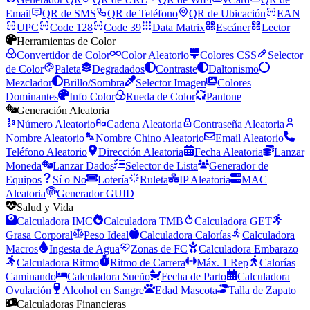
Email
QR de SMS
QR de Teléfono
QR de Ubicación
EAN
UPC
Code 128
Code 39
Data Matrix
Escáner
Lector
Herramientas de Color
Convertidor de Color
Color Aleatorio
Colores CSS
Selector
de Color
Paleta
Degradados
Contraste
Daltonismo
Mezclador
Brillo/Sombra
Selector Imagen
Colores
Dominantes
Info Color
Rueda de Color
Pantone
Generación Aleatoria
Número Aleatorio
Cadena Aleatoria
Contraseña Aleatoria
Nombre Aleatorio
Nombre Chino Aleatorio
Email Aleatorio
Teléfono Aleatorio
Dirección Aleatoria
Fecha Aleatoria
Lanzar
Moneda
Lanzar Dados
Selector de Lista
Generador de
Equipos
Sí o No
Lotería
Ruleta
IP Aleatoria
MAC
Aleatoria
Generador GUID
Salud y Vida
Calculadora IMC
Calculadora TMB
Calculadora GET
Grasa Corporal
Peso Ideal
Calculadora Calorías
Calculadora
Macros
Ingesta de Agua
Zonas de FC
Calculadora Embarazo
Calculadora Ritmo
Ritmo de Carrera
Máx. 1 Rep
Calorías
Caminando
Calculadora Sueño
Fecha de Parto
Calculadora
Ovulación
Alcohol en Sangre
Edad Mascota
Talla de Zapato
Calculadoras Financieras