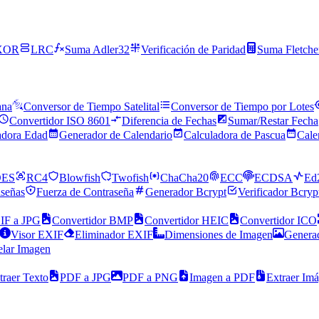
XOR
LRC
Suma Adler32
Verificación de Paridad
Suma Fletche
ana
Conversor de Tiempo Satelital
Conversor de Tiempo por Lotes
Convertidor ISO 8601
Diferencia de Fechas
Sumar/Restar Fecha
adora Edad
Generador de Calendario
Calculadora de Pascua
Cale
DES
RC4
Blowfish
Twofish
ChaCha20
ECC
ECDSA
Ed
señas
Fuerza de Contraseña
Generador Bcrypt
Verificador Bcryp
IF a JPG
Convertidor BMP
Convertidor HEIC
Convertidor ICO
Visor EXIF
Eliminador EXIF
Dimensiones de Imagen
Generad
elar Imagen
traer Texto
PDF a JPG
PDF a PNG
Imagen a PDF
Extraer Im