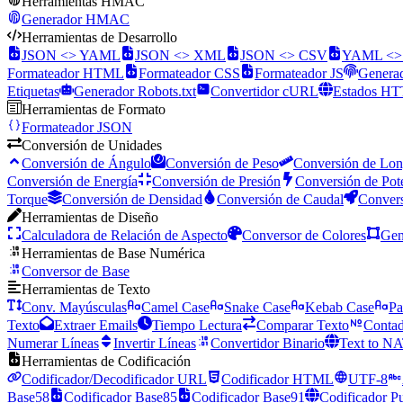
Herramientas HMAC
Generador HMAC
Herramientas de Desarrollo
JSON <> YAML
JSON <> XML
JSON <> CSV
YAML <
Formateador HTML
Formateador CSS
Formateador JS
Genera
Etiquetas
Generador Robots.txt
Convertidor cURL
Estados H
Herramientas de Formato
Formateador JSON
Conversión de Unidades
Conversión de Ángulo
Conversión de Peso
Conversión de Lon
Conversión de Energía
Conversión de Presión
Conversión de Pot
Torque
Conversión de Densidad
Conversión de Caudal
Convers
Herramientas de Diseño
Calculadora de Relación de Aspecto
Conversor de Colores
Gen
Herramientas de Base Numérica
Conversor de Base
Herramientas de Texto
Conv. Mayúsculas
Camel Case
Snake Case
Kebab Case
Pa
Texto
Extraer Emails
Tiempo Lectura
Comparar Texto
Contad
Numerar Líneas
Invertir Líneas
Convertidor Binario
Text to N
Herramientas de Codificación
Codificador/Decodificador URL
Codificador HTML
UTF-8
Base58
Codificador Base85
Codificador Base91
Codificador P