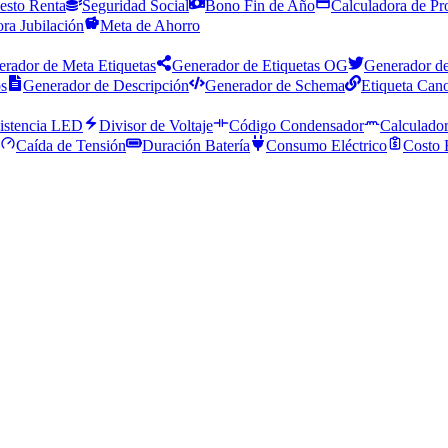
esto Renta
Seguridad Social
Bono Fin de Año
Calculadora de Pr
ra Jubilación
Meta de Ahorro
rador de Meta Etiquetas
Generador de Etiquetas OG
Generador de
os
Generador de Descripción
Generador de Schema
Etiqueta Cano
istencia LED
Divisor de Voltaje
Código Condensador
Calculador
Caída de Tensión
Duración Batería
Consumo Eléctrico
Costo 