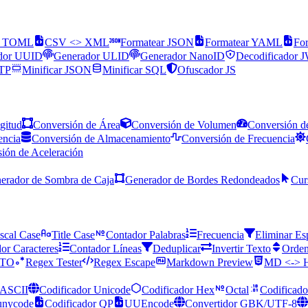
> TOML
CSV <> XML
Formatear JSON
Formatear YAML
Fo
dor UUID
Generador ULID
Generador NanoID
Decodificador 
TTP
Minificar JSON
Minificar SQL
Ofuscador JS
gitud
Conversión de Área
Conversión de Volumen
Conversión d
encia
Conversión de Almacenamiento
Conversión de Frecuencia
ión de Aceleración
erador de Sombra de Caja
Generador de Bordes Redondeados
Cur
scal Case
Title Case
Contador Palabras
Frecuencia
Eliminar Es
or Caracteres
Contador Líneas
Deduplicar
Invertir Texto
Orden
ATO
Regex Tester
Regex Escape
Markdown Preview
MD <->
ASCII
Codificador Unicode
Codificador Hex
Octal
Codificado
unycode
Codificador QP
UUEncode
Convertidor GBK/UTF-8