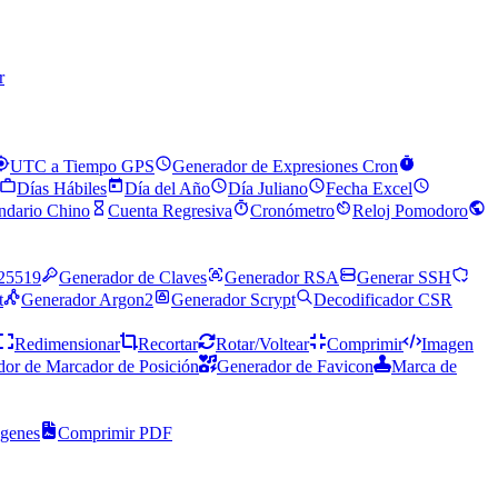
r
UTC a Tiempo GPS
Generador de Expresiones Cron
Días Hábiles
Día del Año
Día Juliano
Fecha Excel
ndario Chino
Cuenta Regresiva
Cronómetro
Reloj Pomodoro
25519
Generador de Claves
Generador RSA
Generar SSH
t
Generador Argon2
Generador Scrypt
Decodificador CSR
Redimensionar
Recortar
Rotar/Voltear
Comprimir
Imagen
or de Marcador de Posición
Generador de Favicon
Marca de
ágenes
Comprimir PDF