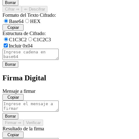
Borrar
Cifrar
⇒
⇐
Descifrar
Formato del Texto Cifrado
:
Base64
HEX
Copiar
Estructura de Cifrado
:
C1C3C2
C1C2C3
Incluir 0x04
Borrar
Firma Digital
Mensaje a firmar
Copiar
Borrar
Firmar
⇒
Verificar
Resultado de la firma
Copiar