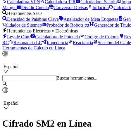
Calculadora VPN
Calculadora TIR
Calculadora Salario
Impu
Margen
Dividir Cuenta
Conversor Divisas
Inflación
Calculado
Herramientas SEO
Densidad de Palabras Clave
Analizador de Meta Etiquetas
Gene
Validador de Sitemap
Probador de Robots.txt
Generador de Títul
Herramientas Eléctricas y Electrónicas
Ley de Ohm
Calculadora de Potencia
Código de Colores
Res
RC
Resonancia LC
Impedancia
Reactancia
Sección del Cable
Herramientas de Cálculo en Línea
Español
Buscar herramientas...
Español
Cifrado SM2 en Línea