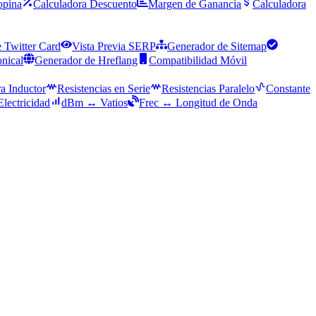
opina
Calculadora Descuento
Margen de Ganancia
Calculadora
 Twitter Card
Vista Previa SERP
Generador de Sitemap
nical
Generador de Hreflang
Compatibilidad Móvil
a Inductor
Resistencias en Serie
Resistencias Paralelo
Constante
Electricidad
dBm ↔ Vatios
Frec ↔ Longitud de Onda