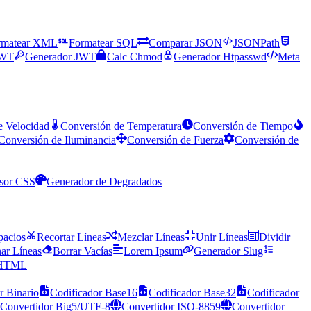
rmatear XML
Formatear SQL
Comparar JSON
JSONPath
JWT
Generador JWT
Calc Chmod
Generador Htpasswd
Meta
e Velocidad
Conversión de Temperatura
Conversión de Tiempo
Conversión de Iluminancia
Conversión de Fuerza
Conversión de
sor CSS
Generador de Degradados
pacios
Recortar Líneas
Mezclar Líneas
Unir Líneas
Dividir
ar Líneas
Borrar Vacías
Lorem Ipsum
Generador Slug
 HTML
r Binario
Codificador Base16
Codificador Base32
Codificador
Convertidor Big5/UTF-8
Convertidor ISO-8859
Convertidor