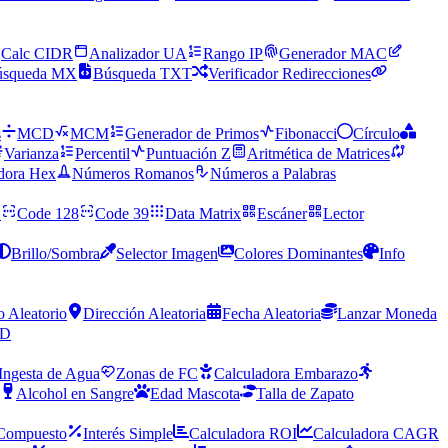
Calc CIDR
Analizador UA
Rango IP
Generador MAC
úsqueda MX
Búsqueda TXT
Verificador Redirecciones
s
MCD
MCM
Generador de Primos
Fibonacci
Círculo
Varianza
Percentil
Puntuación Z
Aritmética de Matrices
dora Hex
Números Romanos
Números a Palabras
C
Code 128
Code 39
Data Matrix
Escáner
Lector
Brillo/Sombra
Selector Imagen
Colores Dominantes
Info
o Aleatorio
Dirección Aleatoria
Fecha Aleatoria
Lanzar Moneda
ID
Ingesta de Agua
Zonas de FC
Calculadora Embarazo
Alcohol en Sangre
Edad Mascota
Talla de Zapato
 Compuesto
Interés Simple
Calculadora ROI
Calculadora CAGR