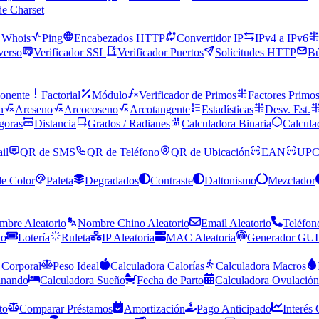
de Charset
 Whois
Ping
Encabezados HTTP
Convertidor IP
IPv4 a IPv6
verso
Verificador SSL
Verificador Puertos
Solicitudes HTTP
B
onente
Factorial
Módulo
Verificador de Primos
Factores Primo
n
Arcseno
Arcocoseno
Arcotangente
Estadísticas
Desv. Est.
goras
Distancia
Grados / Radianes
Calculadora Binaria
Calcula
il
QR de SMS
QR de Teléfono
QR de Ubicación
EAN
UP
de Color
Paleta
Degradados
Contraste
Daltonismo
Mezclador
mbre Aleatorio
Nombre Chino Aleatorio
Email Aleatorio
Teléfon
No
Lotería
Ruleta
IP Aleatoria
MAC Aleatoria
Generador GU
 Corporal
Peso Ideal
Calculadora Calorías
Calculadora Macros
inando
Calculadora Sueño
Fecha de Parto
Calculadora Ovulación
to
Comparar Préstamos
Amortización
Pago Anticipado
Interés