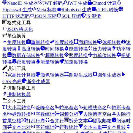
NanoID 生成器
JWT 解码
JWT 生成
Chmod 计算
Htpasswd 生成
Meta 标签
Robots.txt 生成
cURL 转换
HTTP 状态码
JSON 压缩
SQL 压缩
JS 混淆
格式化工具
JSON格式化
单位换算
角度转换
重量转换
长度转换
面积转换
体积转换
速
度转换
温度转换
时间转换
能量转换
压力转换
功率转
换
数据存储转换
频率转换
照度转换
力单位转换
扭矩
转换
密度转换
流量转换
加速度转换
设计工具
宽高比计算器
颜色转换器
阴影生成器
圆角生成器
CSS 光标
渐变生成器
进制转换工具
进制转换器
文本工具
大小写转换
驼峰命名
蛇形命名
短横线命名
帕斯卡命
名
标题转换
字数统计
词频分析
去除所有空白
去除行
首尾空格
打乱行序
合并行
拆分文本
提取邮箱
阅读时
间
文本比对
字符统计
行数统计
文本去重
文本反转