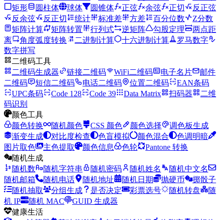
矩形
圆柱体
球体
圆锥体
正弦
余弦
正切
反正弦
反余弦
反正切
统计
标准差
方差
百分位数
Z分数
矩阵计算
矩阵转置
行列式
逆矩阵
勾股定理
两点距
离
角度弧度转换
二进制计算
十六进制计算
罗马数字
数字拼写
二维码工具
二维码生成器
链接二维码
WiFi二维码
电子名片
邮件
二维码
短信二维码
电话二维码
位置二维码
EAN条码
UPC条码
Code 128
Code 39
Data Matrix
扫码器
二维
码识别
颜色工具
颜色转换
随机颜色
CSS 颜色
颜色选择
调色板生成
渐变生成
对比度检查
色盲模拟
颜色混合
色调明暗
图片取色
主色提取
颜色信息
色轮
Pantone 转换
随机生成
随机数
随机字符串
随机密码
随机姓名
随机中文名
随机邮箱
随机电话
随机地址
随机日期
抛硬币
掷骰子
随机抽取
分组生成
是否决定
彩票选号
随机转盘
随
机 IP
随机 MAC
GUID 生成器
健康生活