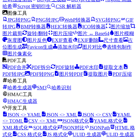
哈希
Scrypt 密钥衍生
CSR 解析器
图像工具
JPG转PNG
PNG转JPG
WebP转换器
SVG转PNG
GIF
转JPG
BMP转换器
HEIC转换器
ICO转换器
图片缩放
图片裁剪
旋转/翻转
图片压缩
图片 ↔ Base64
图片模糊
灰度图
图片反色
EXIF查看
EXIF删除
尺寸查看
占
位图生成
Favicon生成
添加水印
图片对比
表情包制作
图片像素化
PDF工具
PDF合并
PDF拆分
PDF旋转
PDF水印
提取文本
PDF转JPG
PDF转PNG
图片转PDF
提取图片
PDF压缩
哈希工具
哈希生成器
SM3
哈希识别
HMAC工具
HMAC生成器
开发工具
JSON <> YAML
JSON <> XML
JSON <> CSV
YAML
<> TOML
CSV <> XML
JSON格式化
YAML格式化
XML格式化
SQL格式化
JSON对比
JSONPath
HTML 格
式化
CSS 格式化
JS 格式化
UUID 生成器
ULID 生成器