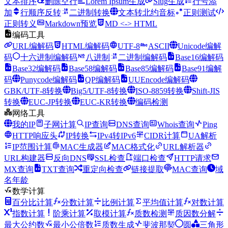
文本排序
删除空行
Lorem Ipsum生成
Slug生成
行号添
加
行顺序反转
二进制转换
文本转北约音标
正则测试
正则转义
Markdown预览
MD <-> HTML
编码工具
URL编解码
HTML编解码
UTF-8
ASCII
Unicode编解
码
十六进制编解码
八进制
二进制编解码
Base16编解码
Base32编解码
Base58编解码
Base85编解码
Base91编解
码
Punycode编解码
QP编解码
UUEncode编解码
GBK/UTF-8转换
Big5/UTF-8转换
ISO-8859转换
Shift-JIS
转换
EUC-JP转换
EUC-KR转换
编码检测
网络工具
我的IP
子网计算
IP查询
DNS查询
Whois查询
Ping
HTTP响应头
IP转换
IPv4转IPv6
CIDR计算
UA解析
IP范围计算
MAC生成器
MAC格式化
URL解析器
URL构建器
反向DNS
SSL检查
端口检查
HTTP请求
MX查询
TXT查询
重定向检查
链接提取
MAC查询
域
名年龄
数学计算
百分比计算
分数计算
比例计算
平均值计算
对数计算
指数计算
阶乘计算
取模计算
质数检测
质因数分解
最大公约数
最小公倍数
质数生成
斐波那契
圆
三角形