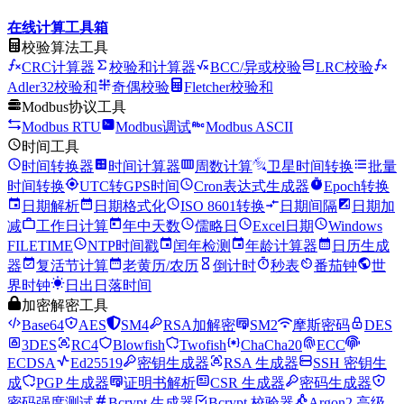
在线计算工具箱
校验算法工具
CRC计算器
校验和计算器
BCC/异或校验
LRC校验
Adler32校验和
奇偶校验
Fletcher校验和
Modbus协议工具
Modbus RTU
Modbus调试
Modbus ASCII
时间工具
时间转换器
时间计算器
周数计算
卫星时间转换
批量
时间转换
UTC转GPS时间
Cron表达式生成器
Epoch转换
日期解析
日期格式化
ISO 8601转换
日期间隔
日期加
减
工作日计算
年中天数
儒略日
Excel日期
Windows
FILETIME
NTP时间戳
闰年检测
年龄计算器
日历生成
器
复活节计算
老黄历/农历
倒计时
秒表
番茄钟
世
界时钟
日出日落时间
加密解密工具
Base64
AES
SM4
RSA加解密
SM2
摩斯密码
DES
3DES
RC4
Blowfish
Twofish
ChaCha20
ECC
ECDSA
Ed25519
密钥生成器
RSA 生成器
SSH 密钥生
成
PGP 生成器
证明书解析
CSR 生成器
密码生成器
密码强度测试
Bcrypt 生成器
Bcrypt 校验器
Argon2 高级