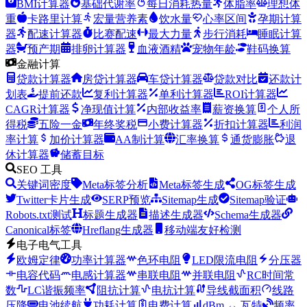
BMI计算器
基础代谢率
每日消耗热量
体脂率
理想体
重
卡路里计算
宏量营养素
饮水量
心率区间
孕期计算
器
配速计算器
比赛配速
最大力量
步行消耗
睡眠计算
器
预产期
排卵计算器
血液酒精
宠物年龄
鞋码换算
金融计算
贷款计算器
房贷计算器
车贷计算器
贷款对比
还款计
划表
提前还款
复利计算器
单利计算器
ROI计算器
CAGR计算器
净现值计算
内部收益率
薪资换算
个人所
得税
五险一金
年终奖税
小费计算器
折扣计算器
利润
率计算
加价计算器
AA制计算
汇率换算
通货膨胀
退
休计算器
储蓄目标
SEO 工具
关键词密度
Meta标签分析
Meta标签生成
OG标签生成
Twitter卡片生成
SERP预览
Sitemap生成
Sitemap验证
Robots.txt测试
标题生成器
描述生成器
Schema生成器
Canonical标签
Hreflang生成器
移动端友好检测
电子电气工具
欧姆定律
功率计算器
色环电阻
LED限流电阻
分压器
电容代码
电感计算器
串联电阻
并联电阻
RC时间常
数
LC谐振频率
阻抗计算
电抗计算
导线截面积
线路
压降
电池续航
功耗计算
电费计算
dBm ↔ 瓦特
频率