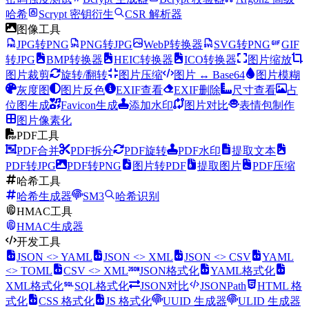
哈希
Scrypt 密钥衍生
CSR 解析器
图像工具
JPG转PNG
PNG转JPG
WebP转换器
SVG转PNG
GIF
转JPG
BMP转换器
HEIC转换器
ICO转换器
图片缩放
图片裁剪
旋转/翻转
图片压缩
图片 ↔ Base64
图片模糊
灰度图
图片反色
EXIF查看
EXIF删除
尺寸查看
占
位图生成
Favicon生成
添加水印
图片对比
表情包制作
图片像素化
PDF工具
PDF合并
PDF拆分
PDF旋转
PDF水印
提取文本
PDF转JPG
PDF转PNG
图片转PDF
提取图片
PDF压缩
哈希工具
哈希生成器
SM3
哈希识别
HMAC工具
HMAC生成器
开发工具
JSON <> YAML
JSON <> XML
JSON <> CSV
YAML
<> TOML
CSV <> XML
JSON格式化
YAML格式化
XML格式化
SQL格式化
JSON对比
JSONPath
HTML 格
式化
CSS 格式化
JS 格式化
UUID 生成器
ULID 生成器