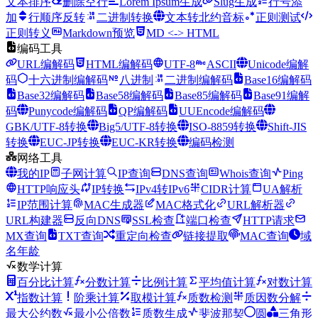
文本排序
删除空行
Lorem Ipsum生成
Slug生成
行号添
加
行顺序反转
二进制转换
文本转北约音标
正则测试
正则转义
Markdown预览
MD <-> HTML
编码工具
URL编解码
HTML编解码
UTF-8
ASCII
Unicode编解
码
十六进制编解码
八进制
二进制编解码
Base16编解码
Base32编解码
Base58编解码
Base85编解码
Base91编解
码
Punycode编解码
QP编解码
UUEncode编解码
GBK/UTF-8转换
Big5/UTF-8转换
ISO-8859转换
Shift-JIS
转换
EUC-JP转换
EUC-KR转换
编码检测
网络工具
我的IP
子网计算
IP查询
DNS查询
Whois查询
Ping
HTTP响应头
IP转换
IPv4转IPv6
CIDR计算
UA解析
IP范围计算
MAC生成器
MAC格式化
URL解析器
URL构建器
反向DNS
SSL检查
端口检查
HTTP请求
MX查询
TXT查询
重定向检查
链接提取
MAC查询
域
名年龄
数学计算
百分比计算
分数计算
比例计算
平均值计算
对数计算
指数计算
阶乘计算
取模计算
质数检测
质因数分解
最大公约数
最小公倍数
质数生成
斐波那契
圆
三角形