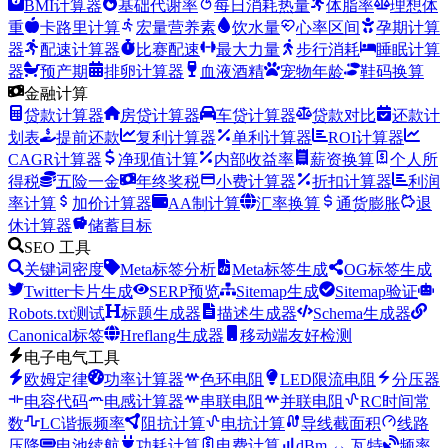
BMI计算器
基础代谢率
每日消耗热量
体脂率
理想体
重
卡路里计算
宏量营养素
饮水量
心率区间
孕期计算
器
配速计算器
比赛配速
最大力量
步行消耗
睡眠计算
器
预产期
排卵计算器
血液酒精
宠物年龄
鞋码换算
金融计算
贷款计算器
房贷计算器
车贷计算器
贷款对比
还款计
划表
提前还款
复利计算器
单利计算器
ROI计算器
CAGR计算器
净现值计算
内部收益率
薪资换算
个人所
得税
五险一金
年终奖税
小费计算器
折扣计算器
利润
率计算
加价计算器
AA制计算
汇率换算
通货膨胀
退
休计算器
储蓄目标
SEO 工具
关键词密度
Meta标签分析
Meta标签生成
OG标签生成
Twitter卡片生成
SERP预览
Sitemap生成
Sitemap验证
Robots.txt测试
标题生成器
描述生成器
Schema生成器
Canonical标签
Hreflang生成器
移动端友好检测
电子电气工具
欧姆定律
功率计算器
色环电阻
LED限流电阻
分压器
电容代码
电感计算器
串联电阻
并联电阻
RC时间常
数
LC谐振频率
阻抗计算
电抗计算
导线截面积
线路
压降
电池续航
功耗计算
电费计算
dBm ↔ 瓦特
频率