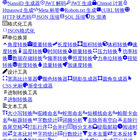
NanoID 生成器
JWT 解码
JWT 生成
Chmod 计算
Htpasswd 生成
Meta 标签
Robots.txt 生成
cURL 转换
HTTP 状态码
JSON 压缩
SQL 压缩
JS 混淆
格式化工具
JSON格式化
单位换算
角度转换
重量转换
长度转换
面积转换
体积转换
速
度转换
温度转换
时间转换
能量转换
压力转换
功率转
换
数据存储转换
频率转换
照度转换
力单位转换
扭矩
转换
密度转换
流量转换
加速度转换
设计工具
宽高比计算器
颜色转换器
阴影生成器
圆角生成器
CSS 光标
渐变生成器
进制转换工具
进制转换器
文本工具
大小写转换
驼峰命名
蛇形命名
短横线命名
帕斯卡命
名
标题转换
字数统计
词频分析
去除所有空白
去除行
首尾空格
打乱行序
合并行
拆分文本
提取邮箱
阅读时
间
文本比对
字符统计
行数统计
文本去重
文本反转