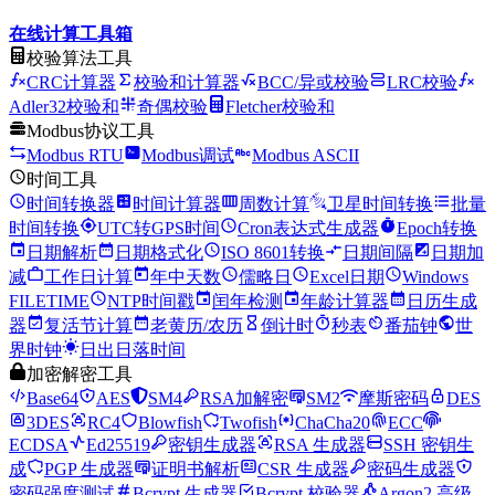
在线计算工具箱
校验算法工具
CRC计算器
校验和计算器
BCC/异或校验
LRC校验
Adler32校验和
奇偶校验
Fletcher校验和
Modbus协议工具
Modbus RTU
Modbus调试
Modbus ASCII
时间工具
时间转换器
时间计算器
周数计算
卫星时间转换
批量
时间转换
UTC转GPS时间
Cron表达式生成器
Epoch转换
日期解析
日期格式化
ISO 8601转换
日期间隔
日期加
减
工作日计算
年中天数
儒略日
Excel日期
Windows
FILETIME
NTP时间戳
闰年检测
年龄计算器
日历生成
器
复活节计算
老黄历/农历
倒计时
秒表
番茄钟
世
界时钟
日出日落时间
加密解密工具
Base64
AES
SM4
RSA加解密
SM2
摩斯密码
DES
3DES
RC4
Blowfish
Twofish
ChaCha20
ECC
ECDSA
Ed25519
密钥生成器
RSA 生成器
SSH 密钥生
成
PGP 生成器
证明书解析
CSR 生成器
密码生成器
密码强度测试
Bcrypt 生成器
Bcrypt 校验器
Argon2 高级