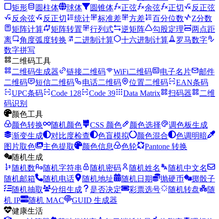
矩形
圆柱体
球体
圆锥体
正弦
余弦
正切
反正弦
反余弦
反正切
统计
标准差
方差
百分位数
Z分数
矩阵计算
矩阵转置
行列式
逆矩阵
勾股定理
两点距
离
角度弧度转换
二进制计算
十六进制计算
罗马数字
数字拼写
二维码工具
二维码生成器
链接二维码
WiFi二维码
电子名片
邮件
二维码
短信二维码
电话二维码
位置二维码
EAN条码
UPC条码
Code 128
Code 39
Data Matrix
扫码器
二维
码识别
颜色工具
颜色转换
随机颜色
CSS 颜色
颜色选择
调色板生成
渐变生成
对比度检查
色盲模拟
颜色混合
色调明暗
图片取色
主色提取
颜色信息
色轮
Pantone 转换
随机生成
随机数
随机字符串
随机密码
随机姓名
随机中文名
随机邮箱
随机电话
随机地址
随机日期
抛硬币
掷骰子
随机抽取
分组生成
是否决定
彩票选号
随机转盘
随
机 IP
随机 MAC
GUID 生成器
健康生活