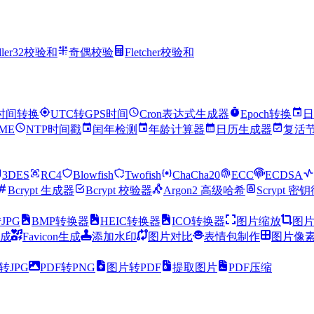
dler32校验和
奇偶校验
Fletcher校验和
时间转换
UTC转GPS时间
Cron表达式生成器
Epoch转换
日
IME
NTP时间戳
闰年检测
年龄计算器
日历生成器
复活
3DES
RC4
Blowfish
Twofish
ChaCha20
ECC
ECDSA
Bcrypt 生成器
Bcrypt 校验器
Argon2 高级哈希
Scrypt 密
JPG
BMP转换器
HEIC转换器
ICO转换器
图片缩放
图
成
Favicon生成
添加水印
图片对比
表情包制作
图片像
转JPG
PDF转PNG
图片转PDF
提取图片
PDF压缩