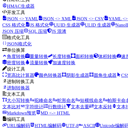
HMAC生成器
开发工具
JSON <> YAML
JSON <> XML
JSON <> CSV
YAML <
CSS 格式化
JS 格式化
UUID 生成器
ULID 生成器
Nano
JSON 压缩
SQL 压缩
JS 混淆
格式化工具
JSON格式化
单位换算
角度转换
重量转换
长度转换
面积转换
体积转换
速
密度转换
流量转换
加速度转换
设计工具
宽高比计算器
颜色转换器
阴影生成器
圆角生成器
CS
进制转换工具
进制转换器
文本工具
大小写转换
驼峰命名
蛇形命名
短横线命名
帕斯卡命
文本比对
字符统计
行数统计
文本去重
文本反转
文本
Markdown预览
MD <-> HTML
编码工具
URL编解码
HTML编解码
UTF-8
ASCII
Unicode编解