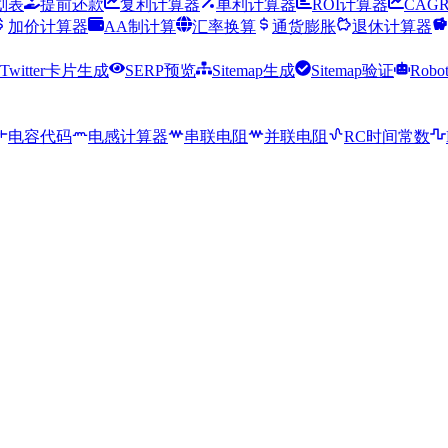
划表
提前还款
复利计算器
单利计算器
ROI计算器
CAG
加价计算器
AA制计算
汇率换算
通货膨胀
退休计算器
Twitter卡片生成
SERP预览
Sitemap生成
Sitemap验证
Robo
电容代码
电感计算器
串联电阻
并联电阻
RC时间常数