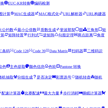
转换
EUC-KR转换
编码检测
范围计算
MAC生成器
MAC格式化
URL解析器
URL构建器
大公约数
最小公倍数
质数生成
斐波那契
圆
三角形
矩
计算
矩阵转置
行列式
逆矩阵
勾股定理
两点距离
角度
PC条码
Code 128
Code 39
Data Matrix
扫码器
二维码识
取色
主色提取
颜色信息
色轮
Pantone 转换
随机抽取
分组生成
是否决定
彩票选号
随机转盘
随机
配速计算器
比赛配速
最大力量
步行消耗
睡眠计算器