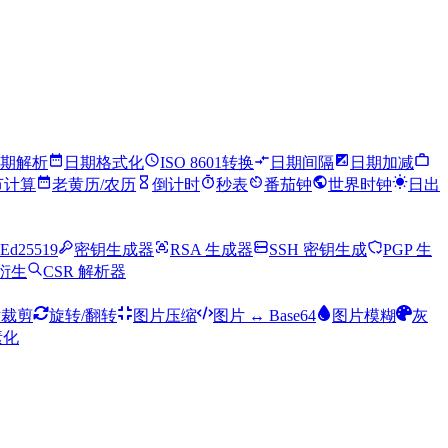
期解析
日期格式化
ISO 8601转换
日期间隔
日期加减
节计算
老黄历/农历
倒计时
秒表
番茄钟
世界时钟
日出
Ed25519
密钥生成器
RSA 生成器
SSH 密钥生成
PGP 生
钥衍生
CSR 解析器
片裁剪
旋转/翻转
图片压缩
图片 ↔ Base64
图片模糊
灰
素化