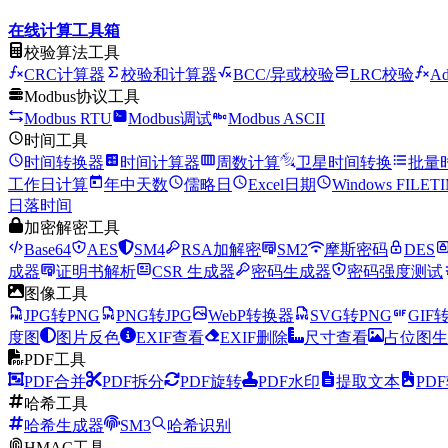
在线计算工具箱
校验算法工具
CRC计算器
校验和计算器
BCC/异或校验
LRC校验
A
Modbus协议工具
Modbus RTU
Modbus调试
Modbus ASCII
时间工具
时间转换器
时间计算器
周数计算
卫星时间转换
批量
工作日计算
年中天数
儒略日
Excel日期
Windows FILET
日落时间
加密解密工具
Base64
AES
SM4
RSA加解密
SM2
摩斯密码
DES
成器
证明书解析
CSR 生成器
密码生成器
密码强度测试
图像工具
JPG转PNG
PNG转JPG
WebP转换器
SVG转PNG
GIF转
度图
图片反色
EXIF查看
EXIF删除
尺寸查看
占位图生
PDF工具
PDF合并
PDF拆分
PDF旋转
PDF水印
提取文本
PDF
哈希工具
哈希生成器
SM3
哈希识别
HMAC工具