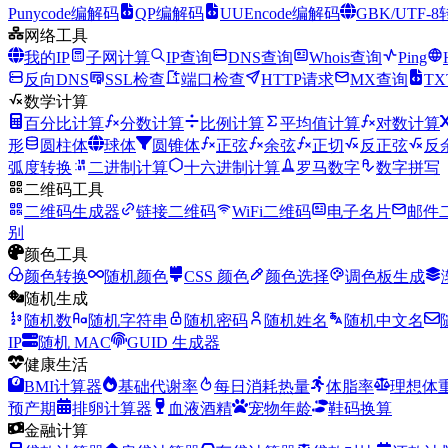
Punycode编解码
QP编解码
UUEncode编解码
GBK/UTF-
网络工具
我的IP
子网计算
IP查询
DNS查询
Whois查询
Ping
反向DNS
SSL检查
端口检查
HTTP请求
MX查询
T
数学计算
百分比计算
分数计算
比例计算
平均值计算
对数计算
形
圆柱体
球体
圆锥体
正弦
余弦
正切
反正弦
反
弧度转换
二进制计算
十六进制计算
罗马数字
数字拼写
二维码工具
二维码生成器
链接二维码
WiFi二维码
电子名片
邮件
别
颜色工具
颜色转换
随机颜色
CSS 颜色
颜色选择
调色板生成
随机生成
随机数
随机字符串
随机密码
随机姓名
随机中文名
IP
随机 MAC
GUID 生成器
健康生活
BMI计算器
基础代谢率
每日消耗热量
体脂率
理想体
预产期
排卵计算器
血液酒精
宠物年龄
鞋码换算
金融计算