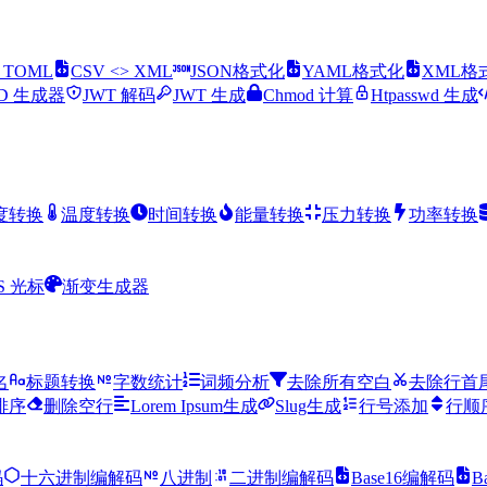
> TOML
CSV <> XML
JSON格式化
YAML格式化
XML格
ID 生成器
JWT 解码
JWT 生成
Chmod 计算
Htpasswd 生成
度转换
温度转换
时间转换
能量转换
压力转换
功率转换
S 光标
渐变生成器
名
标题转换
字数统计
词频分析
去除所有空白
去除行首
排序
删除空行
Lorem Ipsum生成
Slug生成
行号添加
行顺
码
十六进制编解码
八进制
二进制编解码
Base16编解码
B