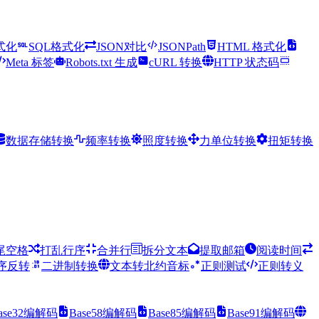
式化
SQL格式化
JSON对比
JSONPath
HTML 格式化
Meta 标签
Robots.txt 生成
cURL 转换
HTTP 状态码
数据存储转换
频率转换
照度转换
力单位转换
扭矩转换
尾空格
打乱行序
合并行
拆分文本
提取邮箱
阅读时间
序反转
二进制转换
文本转北约音标
正则测试
正则转义
ase32编解码
Base58编解码
Base85编解码
Base91编解码