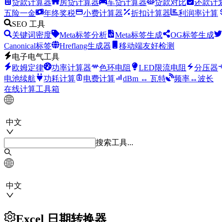
贷款计算器
房贷计算器
车贷计算器
贷款对比
还款计
五险一金
年终奖税
小费计算器
折扣计算器
利润率计算
SEO 工具
关键词密度
Meta标签分析
Meta标签生成
OG标签生成
Canonical标签
Hreflang生成器
移动端友好检测
电子电气工具
欧姆定律
功率计算器
色环电阻
LED限流电阻
分压器
电池续航
功耗计算
电费计算
dBm ↔ 瓦特
频率↔波长
在线计算工具箱
中文
搜索工具...
中文
Excel 日期转换器