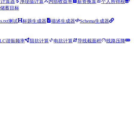
R计算器
净现值计算
内部收益率
薪资换算
个人所得税
储蓄目标
ts.txt测试
标题生成器
描述生成器
Schema生成器
LC谐振频率
阻抗计算
电抗计算
导线截面积
线路压降