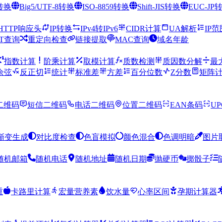
8转换
Big5/UTF-8转换
ISO-8859转换
Shift-JIS转换
EUC-JP
HTTP响应头
IP转换
IPv4转IPv6
CIDR计算
UA解析
IP
XT查询
重定向检查
链接提取
MAC查询
域名年龄
指数计算
阶乘计算
取模计算
质数检测
质因数分解
最
余弦
反正切
统计
标准差
方差
百分位数
Z分数
矩阵
二维码
短信二维码
电话二维码
位置二维码
EAN条码
U
渐变生成
对比度检查
色盲模拟
颜色混合
色调明暗
图片
随机邮箱
随机电话
随机地址
随机日期
抛硬币
掷骰子
重
卡路里计算
宏量营养素
饮水量
心率区间
孕期计算器