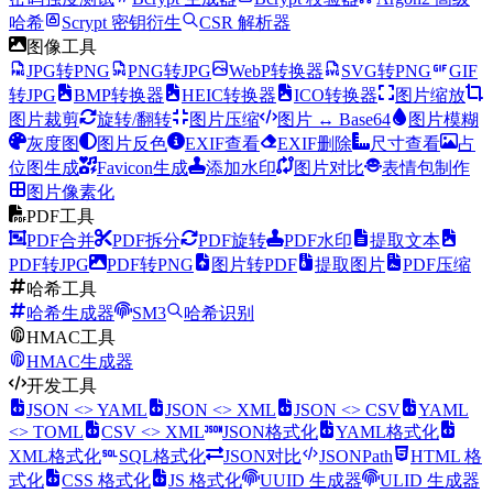
哈希
Scrypt 密钥衍生
CSR 解析器
图像工具
JPG转PNG
PNG转JPG
WebP转换器
SVG转PNG
GIF
转JPG
BMP转换器
HEIC转换器
ICO转换器
图片缩放
图片裁剪
旋转/翻转
图片压缩
图片 ↔ Base64
图片模糊
灰度图
图片反色
EXIF查看
EXIF删除
尺寸查看
占
位图生成
Favicon生成
添加水印
图片对比
表情包制作
图片像素化
PDF工具
PDF合并
PDF拆分
PDF旋转
PDF水印
提取文本
PDF转JPG
PDF转PNG
图片转PDF
提取图片
PDF压缩
哈希工具
哈希生成器
SM3
哈希识别
HMAC工具
HMAC生成器
开发工具
JSON <> YAML
JSON <> XML
JSON <> CSV
YAML
<> TOML
CSV <> XML
JSON格式化
YAML格式化
XML格式化
SQL格式化
JSON对比
JSONPath
HTML 格
式化
CSS 格式化
JS 格式化
UUID 生成器
ULID 生成器