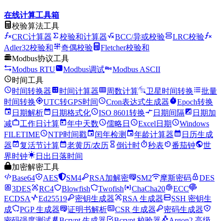
在线计算工具箱
校验算法工具
CRC计算器
校验和计算器
BCC/异或校验
LRC校验
Adler32校验和
奇偶校验
Fletcher校验和
Modbus协议工具
Modbus RTU
Modbus调试
Modbus ASCII
时间工具
时间转换器
时间计算器
周数计算
卫星时间转换
批量
时间转换
UTC转GPS时间
Cron表达式生成器
Epoch转换
日期解析
日期格式化
ISO 8601转换
日期间隔
日期加
减
工作日计算
年中天数
儒略日
Excel日期
Windows
FILETIME
NTP时间戳
闰年检测
年龄计算器
日历生成
器
复活节计算
老黄历/农历
倒计时
秒表
番茄钟
世
界时钟
日出日落时间
加密解密工具
Base64
AES
SM4
RSA加解密
SM2
摩斯密码
DES
3DES
RC4
Blowfish
Twofish
ChaCha20
ECC
ECDSA
Ed25519
密钥生成器
RSA 生成器
SSH 密钥生
成
PGP 生成器
证明书解析
CSR 生成器
密码生成器
密码强度测试
Bcrypt 生成器
Bcrypt 校验器
Argon2 高级