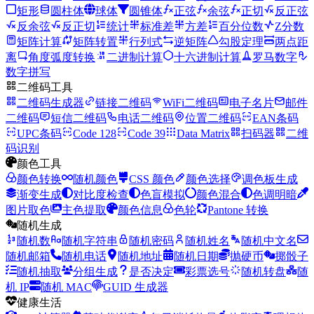
矩形
圆柱体
球体
圆锥体
正弦
余弦
正切
反正弦
反余弦
反正切
统计
标准差
方差
百分位数
Z分数
矩阵计算
矩阵转置
行列式
逆矩阵
勾股定理
两点距
离
角度弧度转换
二进制计算
十六进制计算
罗马数字
数字拼写
二维码工具
二维码生成器
链接二维码
WiFi二维码
电子名片
邮件
二维码
短信二维码
电话二维码
位置二维码
EAN条码
UPC条码
Code 128
Code 39
Data Matrix
扫码器
二维
码识别
颜色工具
颜色转换
随机颜色
CSS 颜色
颜色选择
调色板生成
渐变生成
对比度检查
色盲模拟
颜色混合
色调明暗
图片取色
主色提取
颜色信息
色轮
Pantone 转换
随机生成
随机数
随机字符串
随机密码
随机姓名
随机中文名
随机邮箱
随机电话
随机地址
随机日期
抛硬币
掷骰子
随机抽取
分组生成
是否决定
彩票选号
随机转盘
随
机 IP
随机 MAC
GUID 生成器
健康生活