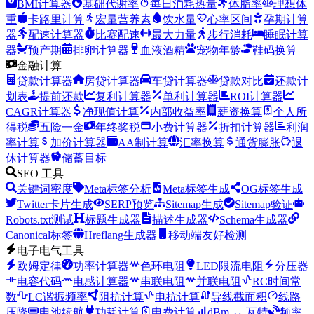
BMI计算器
基础代谢率
每日消耗热量
体脂率
理想体
重
卡路里计算
宏量营养素
饮水量
心率区间
孕期计算
器
配速计算器
比赛配速
最大力量
步行消耗
睡眠计算
器
预产期
排卵计算器
血液酒精
宠物年龄
鞋码换算
金融计算
贷款计算器
房贷计算器
车贷计算器
贷款对比
还款计
划表
提前还款
复利计算器
单利计算器
ROI计算器
CAGR计算器
净现值计算
内部收益率
薪资换算
个人所
得税
五险一金
年终奖税
小费计算器
折扣计算器
利润
率计算
加价计算器
AA制计算
汇率换算
通货膨胀
退
休计算器
储蓄目标
SEO 工具
关键词密度
Meta标签分析
Meta标签生成
OG标签生成
Twitter卡片生成
SERP预览
Sitemap生成
Sitemap验证
Robots.txt测试
标题生成器
描述生成器
Schema生成器
Canonical标签
Hreflang生成器
移动端友好检测
电子电气工具
欧姆定律
功率计算器
色环电阻
LED限流电阻
分压器
电容代码
电感计算器
串联电阻
并联电阻
RC时间常
数
LC谐振频率
阻抗计算
电抗计算
导线截面积
线路
压降
电池续航
功耗计算
电费计算
dBm ↔ 瓦特
频率