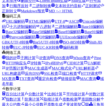
文本排序
删除空行
Lorem Ipsum生成
Slug生成
行号添
加
行顺序反转
二进制转换
文本转北约音标
正则测试
正则转义
Markdown预览
MD <-> HTML
编码工具
URL编解码
HTML编解码
UTF-8
ASCII
Unicode编解
码
十六进制编解码
八进制
二进制编解码
Base16编解码
Base32编解码
Base58编解码
Base85编解码
Base91编解
码
Punycode编解码
QP编解码
UUEncode编解码
GBK/UTF-8转换
Big5/UTF-8转换
ISO-8859转换
Shift-JIS
转换
EUC-JP转换
EUC-KR转换
编码检测
网络工具
我的IP
子网计算
IP查询
DNS查询
Whois查询
Ping
HTTP响应头
IP转换
IPv4转IPv6
CIDR计算
UA解析
IP范围计算
MAC生成器
MAC格式化
URL解析器
URL构建器
反向DNS
SSL检查
端口检查
HTTP请求
MX查询
TXT查询
重定向检查
链接提取
MAC查询
域
名年龄
数学计算
百分比计算
分数计算
比例计算
平均值计算
对数计算
指数计算
阶乘计算
取模计算
质数检测
质因数分解
最大公约数
最小公倍数
质数生成
斐波那契
圆
三角形