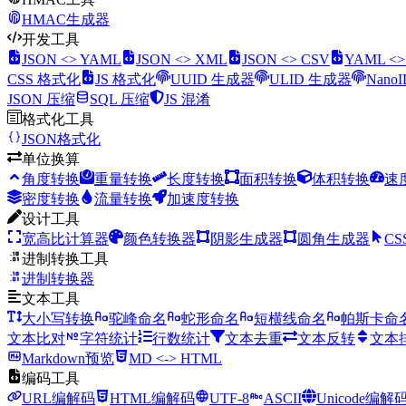
HMAC生成器
开发工具
JSON <> YAML
JSON <> XML
JSON <> CSV
YAML <
CSS 格式化
JS 格式化
UUID 生成器
ULID 生成器
Nano
JSON 压缩
SQL 压缩
JS 混淆
格式化工具
JSON格式化
单位换算
角度转换
重量转换
长度转换
面积转换
体积转换
速
密度转换
流量转换
加速度转换
设计工具
宽高比计算器
颜色转换器
阴影生成器
圆角生成器
CS
进制转换工具
进制转换器
文本工具
大小写转换
驼峰命名
蛇形命名
短横线命名
帕斯卡命
文本比对
字符统计
行数统计
文本去重
文本反转
文本
Markdown预览
MD <-> HTML
编码工具
URL编解码
HTML编解码
UTF-8
ASCII
Unicode编解