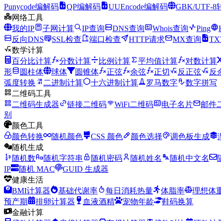
Punycode编解码
QP编解码
UUEncode编解码
GBK/UTF-
网络工具
我的IP
子网计算
IP查询
DNS查询
Whois查询
Ping
反向DNS
SSL检查
端口检查
HTTP请求
MX查询
T
数学计算
百分比计算
分数计算
比例计算
平均值计算
对数计算
形
圆柱体
球体
圆锥体
正弦
余弦
正切
反正弦
反
弧度转换
二进制计算
十六进制计算
罗马数字
数字拼写
二维码工具
二维码生成器
链接二维码
WiFi二维码
电子名片
邮件
别
颜色工具
颜色转换
随机颜色
CSS 颜色
颜色选择
调色板生成
随机生成
随机数
随机字符串
随机密码
随机姓名
随机中文名
IP
随机 MAC
GUID 生成器
健康生活
BMI计算器
基础代谢率
每日消耗热量
体脂率
理想体
预产期
排卵计算器
血液酒精
宠物年龄
鞋码换算
金融计算