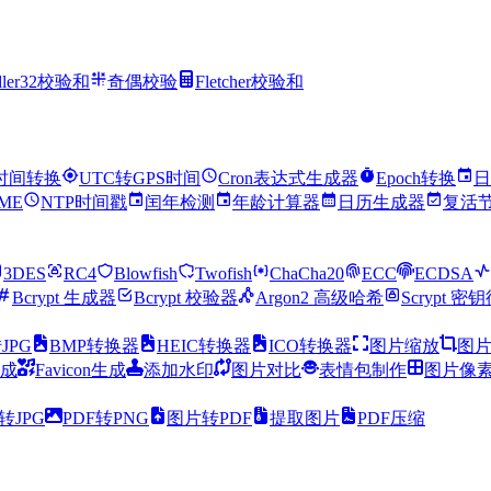
dler32校验和
奇偶校验
Fletcher校验和
时间转换
UTC转GPS时间
Cron表达式生成器
Epoch转换
日
IME
NTP时间戳
闰年检测
年龄计算器
日历生成器
复活
3DES
RC4
Blowfish
Twofish
ChaCha20
ECC
ECDSA
Bcrypt 生成器
Bcrypt 校验器
Argon2 高级哈希
Scrypt 密
JPG
BMP转换器
HEIC转换器
ICO转换器
图片缩放
图
成
Favicon生成
添加水印
图片对比
表情包制作
图片像
转JPG
PDF转PNG
图片转PDF
提取图片
PDF压缩