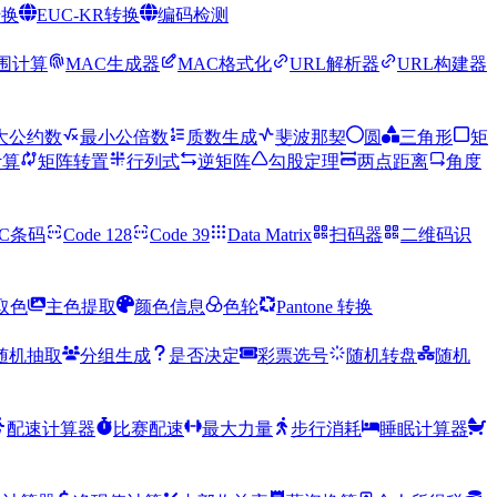
转换
EUC-KR转换
编码检测
范围计算
MAC生成器
MAC格式化
URL解析器
URL构建器
大公约数
最小公倍数
质数生成
斐波那契
圆
三角形
矩
计算
矩阵转置
行列式
逆矩阵
勾股定理
两点距离
角度
PC条码
Code 128
Code 39
Data Matrix
扫码器
二维码识
取色
主色提取
颜色信息
色轮
Pantone 转换
随机抽取
分组生成
是否决定
彩票选号
随机转盘
随机
配速计算器
比赛配速
最大力量
步行消耗
睡眠计算器