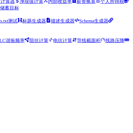
R计算器
净现值计算
内部收益率
薪资换算
个人所得税
储蓄目标
ts.txt测试
标题生成器
描述生成器
Schema生成器
LC谐振频率
阻抗计算
电抗计算
导线截面积
线路压降