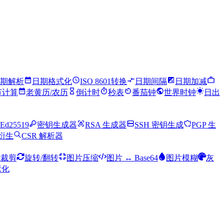
期解析
日期格式化
ISO 8601转换
日期间隔
日期加减
节计算
老黄历/农历
倒计时
秒表
番茄钟
世界时钟
日出
Ed25519
密钥生成器
RSA 生成器
SSH 密钥生成
PGP 生
钥衍生
CSR 解析器
片裁剪
旋转/翻转
图片压缩
图片 ↔ Base64
图片模糊
灰
素化