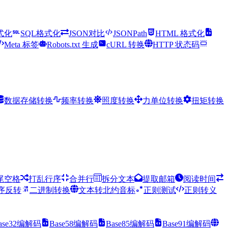
式化
SQL格式化
JSON对比
JSONPath
HTML 格式化
Meta 标签
Robots.txt 生成
cURL 转换
HTTP 状态码
数据存储转换
频率转换
照度转换
力单位转换
扭矩转换
尾空格
打乱行序
合并行
拆分文本
提取邮箱
阅读时间
序反转
二进制转换
文本转北约音标
正则测试
正则转义
ase32编解码
Base58编解码
Base85编解码
Base91编解码