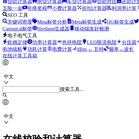
贷款计算器
房贷计算器
车贷计算器
贷款对比
还款计
五险一金
年终奖税
小费计算器
折扣计算器
利润率计算
SEO 工具
关键词密度
Meta标签分析
Meta标签生成
OG标签生成
Canonical标签
Hreflang生成器
移动端友好检测
电子电气工具
欧姆定律
功率计算器
色环电阻
LED限流电阻
分压器
电池续航
功耗计算
电费计算
dBm ↔ 瓦特
频率↔波长
在线计算工具箱
中文
搜索工具...
中文