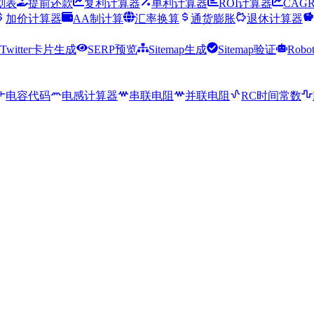
划表
提前还款
复利计算器
单利计算器
ROI计算器
CAG
加价计算器
AA制计算
汇率换算
通货膨胀
退休计算器
Twitter卡片生成
SERP预览
Sitemap生成
Sitemap验证
Robo
电容代码
电感计算器
串联电阻
并联电阻
RC时间常数