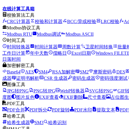
在线计算工具箱
校验算法工具
CRC计算器
校验和计算器
BCC/异或校验
LRC校验
A
Modbus协议工具
Modbus RTU
Modbus调试
Modbus ASCII
时间工具
时间转换器
时间计算器
周数计算
卫星时间转换
批量
工作日计算
年中天数
儒略日
Excel日期
Windows FILET
日落时间
加密解密工具
Base64
AES
SM4
RSA加解密
SM2
摩斯密码
DES
成器
证明书解析
CSR 生成器
密码生成器
密码强度测试
图像工具
JPG转PNG
PNG转JPG
WebP转换器
SVG转PNG
GIF转
度图
图片反色
EXIF查看
EXIF删除
尺寸查看
占位图生
PDF工具
PDF合并
PDF拆分
PDF旋转
PDF水印
提取文本
PDF
哈希工具
哈希生成器
SM3
哈希识别
HMAC工具