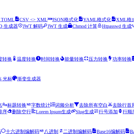
> TOML
CSV <> XML
JSON格式化
YAML格式化
XML格
ID 生成器
JWT 解码
JWT 生成
Chmod 计算
Htpasswd 生成
度转换
温度转换
时间转换
能量转换
压力转换
功率转换
S 光标
渐变生成器
名
标题转换
字数统计
词频分析
去除所有空白
去除行首
排序
删除空行
Lorem Ipsum生成
Slug生成
行号添加
行顺
码
十六进制编解码
八进制
二进制编解码
Base16编解码
B