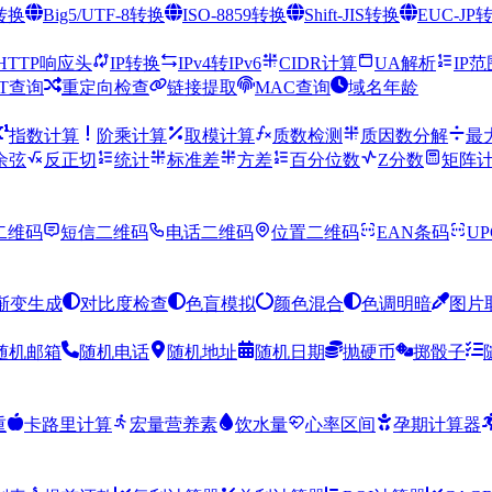
8转换
Big5/UTF-8转换
ISO-8859转换
Shift-JIS转换
EUC-JP
HTTP响应头
IP转换
IPv4转IPv6
CIDR计算
UA解析
IP
XT查询
重定向检查
链接提取
MAC查询
域名年龄
指数计算
阶乘计算
取模计算
质数检测
质因数分解
最
余弦
反正切
统计
标准差
方差
百分位数
Z分数
矩阵
二维码
短信二维码
电话二维码
位置二维码
EAN条码
U
渐变生成
对比度检查
色盲模拟
颜色混合
色调明暗
图片
随机邮箱
随机电话
随机地址
随机日期
抛硬币
掷骰子
重
卡路里计算
宏量营养素
饮水量
心率区间
孕期计算器