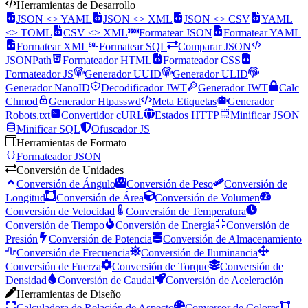
Herramientas de Desarrollo
JSON <> YAML
JSON <> XML
JSON <> CSV
YAML
<> TOML
CSV <> XML
Formatear JSON
Formatear YAML
Formatear XML
Formatear SQL
Comparar JSON
JSONPath
Formateador HTML
Formateador CSS
Formateador JS
Generador UUID
Generador ULID
Generador NanoID
Decodificador JWT
Generador JWT
Calc
Chmod
Generador Htpasswd
Meta Etiquetas
Generador
Robots.txt
Convertidor cURL
Estados HTTP
Minificar JSON
Minificar SQL
Ofuscador JS
Herramientas de Formato
Formateador JSON
Conversión de Unidades
Conversión de Ángulo
Conversión de Peso
Conversión de
Longitud
Conversión de Área
Conversión de Volumen
Conversión de Velocidad
Conversión de Temperatura
Conversión de Tiempo
Conversión de Energía
Conversión de
Presión
Conversión de Potencia
Conversión de Almacenamiento
Conversión de Frecuencia
Conversión de Iluminancia
Conversión de Fuerza
Conversión de Torque
Conversión de
Densidad
Conversión de Caudal
Conversión de Aceleración
Herramientas de Diseño
Calculadora de Relación de Aspecto
Conversor de Colores