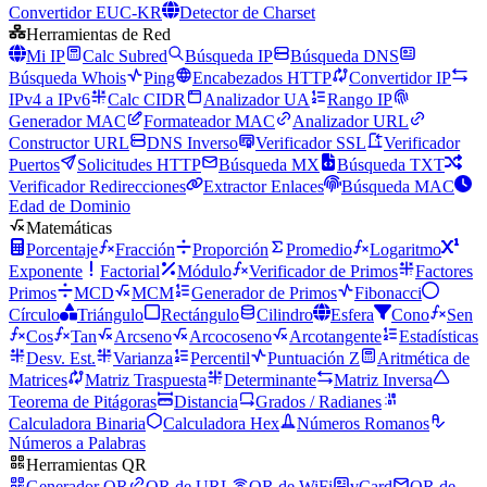
Convertidor EUC-KR
Detector de Charset
Herramientas de Red
Mi IP
Calc Subred
Búsqueda IP
Búsqueda DNS
Búsqueda Whois
Ping
Encabezados HTTP
Convertidor IP
IPv4 a IPv6
Calc CIDR
Analizador UA
Rango IP
Generador MAC
Formateador MAC
Analizador URL
Constructor URL
DNS Inverso
Verificador SSL
Verificador
Puertos
Solicitudes HTTP
Búsqueda MX
Búsqueda TXT
Verificador Redirecciones
Extractor Enlaces
Búsqueda MAC
Edad de Dominio
Matemáticas
Porcentaje
Fracción
Proporción
Promedio
Logaritmo
Exponente
Factorial
Módulo
Verificador de Primos
Factores
Primos
MCD
MCM
Generador de Primos
Fibonacci
Círculo
Triángulo
Rectángulo
Cilindro
Esfera
Cono
Sen
Cos
Tan
Arcseno
Arcocoseno
Arcotangente
Estadísticas
Desv. Est.
Varianza
Percentil
Puntuación Z
Aritmética de
Matrices
Matriz Traspuesta
Determinante
Matriz Inversa
Teorema de Pitágoras
Distancia
Grados / Radianes
Calculadora Binaria
Calculadora Hex
Números Romanos
Números a Palabras
Herramientas QR
Generador QR
QR de URL
QR de WiFi
vCard
QR de