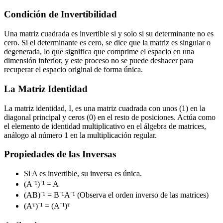
Condición de Invertibilidad
Una matriz cuadrada es invertible si y solo si su determinante no es
cero. Si el determinante es cero, se dice que la matriz es singular o
degenerada, lo que significa que comprime el espacio en una
dimensión inferior, y este proceso no se puede deshacer para
recuperar el espacio original de forma única.
La Matriz Identidad
La matriz identidad, I, es una matriz cuadrada con unos (1) en la
diagonal principal y ceros (0) en el resto de posiciones. Actúa como
el elemento de identidad multiplicativo en el álgebra de matrices,
análogo al número 1 en la multiplicación regular.
Propiedades de las Inversas
Si A es invertible, su inversa es única.
(A⁻¹)⁻¹ = A
(AB)⁻¹ = B⁻¹A⁻¹ (Observa el orden inverso de las matrices)
(Aᵀ)⁻¹ = (A⁻¹)ᵀ