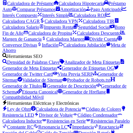
Calculadora de Préstamo
Calculadora Hipotecaria
Préstamo
Auto
Comparar Préstamos
Amortización
Pago Anticipado
Interés Compuesto
Interés Simple
Calculadora ROI
Calculadora CAGR
Calculadora VPN
Calculadora TIR
Calculadora Salario
Impuesto Renta
Seguridad Social
Bono
Fin de Año
Calculadora de Propina
Calculadora Descuento
Margen de Ganancia
Calculadora Margen
Dividir Cuenta
Conversor Divisas
Inflación
Calculadora Jubilación
Meta de
Ahorro
Herramientas SEO
Densidad de Palabras Clave
Analizador de Meta Etiquetas
Generador de Meta Etiquetas
Generador de Etiquetas OG
Generador de Twitter Card
Vista Previa SERP
Generador de
Sitemap
Validador de Sitemap
Probador de Robots.txt
Generador de Títulos
Generador de Descripción
Generador de
Schema
Etiqueta Canonical
Generador de Hreflang
Compatibilidad Móvil
Herramientas Eléctricas y Electrónicas
Ley de Ohm
Calculadora de Potencia
Código de Colores
Resistencia LED
Divisor de Voltaje
Código Condensador
Calculadora Inductor
Resistencias en Serie
Resistencias Paralelo
Constante RC
Resonancia LC
Impedancia
Reactancia
Sección del Cable
Caída de Tensión
Duración Batería