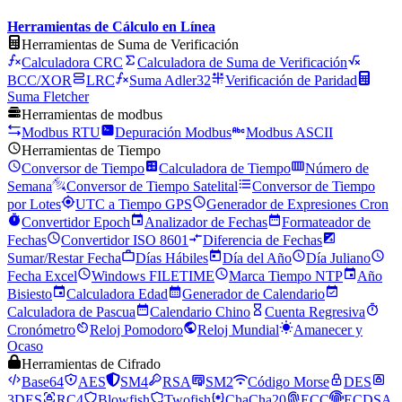
Herramientas de Cálculo en Línea
Herramientas de Suma de Verificación
Calculadora CRC
Calculadora de Suma de Verificación
BCC/XOR
LRC
Suma Adler32
Verificación de Paridad
Suma Fletcher
Herramientas de modbus
Modbus RTU
Depuración Modbus
Modbus ASCII
Herramientas de Tiempo
Conversor de Tiempo
Calculadora de Tiempo
Número de
Semana
Conversor de Tiempo Satelital
Conversor de Tiempo
por Lotes
UTC a Tiempo GPS
Generador de Expresiones Cron
Convertidor Epoch
Analizador de Fechas
Formateador de
Fechas
Convertidor ISO 8601
Diferencia de Fechas
Sumar/Restar Fecha
Días Hábiles
Día del Año
Día Juliano
Fecha Excel
Windows FILETIME
Marca Tiempo NTP
Año
Bisiesto
Calculadora Edad
Generador de Calendario
Calculadora de Pascua
Calendario Chino
Cuenta Regresiva
Cronómetro
Reloj Pomodoro
Reloj Mundial
Amanecer y
Ocaso
Herramientas de Cifrado
Base64
AES
SM4
RSA
SM2
Código Morse
DES
3DES
RC4
Blowfish
Twofish
ChaCha20
ECC
ECDSA