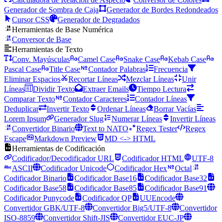
Generador de Sombra de Caja
Generador de Bordes Redondeados
Cursor CSS
Generador de Degradados
Herramientas de Base Numérica
Conversor de Base
Herramientas de Texto
Conv. Mayúsculas
Camel Case
Snake Case
Kebab Case
Pascal Case
Title Case
Contador Palabras
Frecuencia
Eliminar Espacios
Recortar Líneas
Mezclar Líneas
Unir
Líneas
Dividir Texto
Extraer Emails
Tiempo Lectura
Comparar Texto
Contador Caracteres
Contador Líneas
Deduplicar
Invertir Texto
Ordenar Líneas
Borrar Vacías
Lorem Ipsum
Generador Slug
Numerar Líneas
Invertir Líneas
Convertidor Binario
Text to NATO
Regex Tester
Regex
Escape
Markdown Preview
MD <-> HTML
Herramientas de Codificación
Codificador/Decodificador URL
Codificador HTML
UTF-8
ASCII
Codificador Unicode
Codificador Hex
Octal
Codificador Binario
Codificador Base16
Codificador Base32
Codificador Base58
Codificador Base85
Codificador Base91
Codificador Punycode
Codificador QP
UUEncode
Convertidor GBK/UTF-8
Convertidor Big5/UTF-8
Convertidor
ISO-8859
Convertidor Shift-JIS
Convertidor EUC-JP