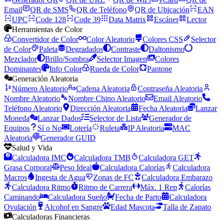
Email
QR de SMS
QR de Teléfono
QR de Ubicación
EAN
UPC
Code 128
Code 39
Data Matrix
Escáner
Lector
Herramientas de Color
Convertidor de Color
Color Aleatorio
Colores CSS
Selector
de Color
Paleta
Degradados
Contraste
Daltonismo
Mezclador
Brillo/Sombra
Selector Imagen
Colores
Dominantes
Info Color
Rueda de Color
Pantone
Generación Aleatoria
Número Aleatorio
Cadena Aleatoria
Contraseña Aleatoria
Nombre Aleatorio
Nombre Chino Aleatorio
Email Aleatorio
Teléfono Aleatorio
Dirección Aleatoria
Fecha Aleatoria
Lanzar
Moneda
Lanzar Dados
Selector de Lista
Generador de
Equipos
Sí o No
Lotería
Ruleta
IP Aleatoria
MAC
Aleatoria
Generador GUID
Salud y Vida
Calculadora IMC
Calculadora TMB
Calculadora GET
Grasa Corporal
Peso Ideal
Calculadora Calorías
Calculadora
Macros
Ingesta de Agua
Zonas de FC
Calculadora Embarazo
Calculadora Ritmo
Ritmo de Carrera
Máx. 1 Rep
Calorías
Caminando
Calculadora Sueño
Fecha de Parto
Calculadora
Ovulación
Alcohol en Sangre
Edad Mascota
Talla de Zapato
Calculadoras Financieras