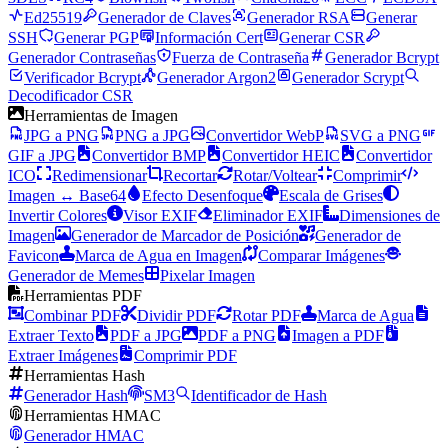
Ed25519
Generador de Claves
Generador RSA
Generar
SSH
Generar PGP
Información Cert
Generar CSR
Generador Contraseñas
Fuerza de Contraseña
Generador Bcrypt
Verificador Bcrypt
Generador Argon2
Generador Scrypt
Decodificador CSR
Herramientas de Imagen
JPG a PNG
PNG a JPG
Convertidor WebP
SVG a PNG
GIF a JPG
Convertidor BMP
Convertidor HEIC
Convertidor
ICO
Redimensionar
Recortar
Rotar/Voltear
Comprimir
Imagen ↔ Base64
Efecto Desenfoque
Escala de Grises
Invertir Colores
Visor EXIF
Eliminador EXIF
Dimensiones de
Imagen
Generador de Marcador de Posición
Generador de
Favicon
Marca de Agua en Imagen
Comparar Imágenes
Generador de Memes
Pixelar Imagen
Herramientas PDF
Combinar PDF
Dividir PDF
Rotar PDF
Marca de Agua
Extraer Texto
PDF a JPG
PDF a PNG
Imagen a PDF
Extraer Imágenes
Comprimir PDF
Herramientas Hash
Generador Hash
SM3
Identificador de Hash
Herramientas HMAC
Generador HMAC