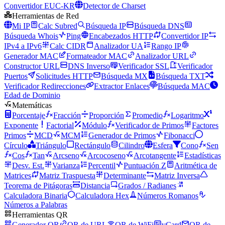
Convertidor EUC-KR
Detector de Charset
Herramientas de Red
Mi IP
Calc Subred
Búsqueda IP
Búsqueda DNS
Búsqueda Whois
Ping
Encabezados HTTP
Convertidor IP
IPv4 a IPv6
Calc CIDR
Analizador UA
Rango IP
Generador MAC
Formateador MAC
Analizador URL
Constructor URL
DNS Inverso
Verificador SSL
Verificador
Puertos
Solicitudes HTTP
Búsqueda MX
Búsqueda TXT
Verificador Redirecciones
Extractor Enlaces
Búsqueda MAC
Edad de Dominio
Matemáticas
Porcentaje
Fracción
Proporción
Promedio
Logaritmo
Exponente
Factorial
Módulo
Verificador de Primos
Factores
Primos
MCD
MCM
Generador de Primos
Fibonacci
Círculo
Triángulo
Rectángulo
Cilindro
Esfera
Cono
Sen
Cos
Tan
Arcseno
Arcocoseno
Arcotangente
Estadísticas
Desv. Est.
Varianza
Percentil
Puntuación Z
Aritmética de
Matrices
Matriz Traspuesta
Determinante
Matriz Inversa
Teorema de Pitágoras
Distancia
Grados / Radianes
Calculadora Binaria
Calculadora Hex
Números Romanos
Números a Palabras
Herramientas QR
Generador QR
QR de URL
QR de WiFi
vCard
QR de