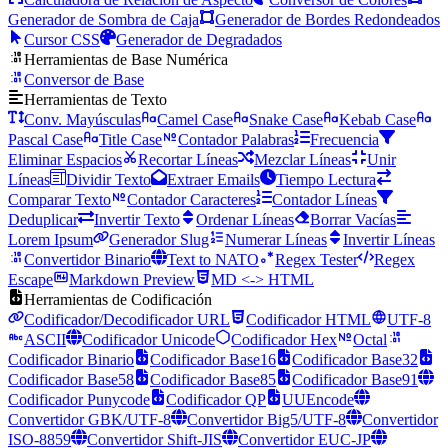
Generador de Sombra de Caja
Generador de Bordes Redondeados
Cursor CSS
Generador de Degradados
Herramientas de Base Numérica
Conversor de Base
Herramientas de Texto
Conv. Mayúsculas
Camel Case
Snake Case
Kebab Case
Pascal Case
Title Case
Contador Palabras
Frecuencia
Eliminar Espacios
Recortar Líneas
Mezclar Líneas
Unir
Líneas
Dividir Texto
Extraer Emails
Tiempo Lectura
Comparar Texto
Contador Caracteres
Contador Líneas
Deduplicar
Invertir Texto
Ordenar Líneas
Borrar Vacías
Lorem Ipsum
Generador Slug
Numerar Líneas
Invertir Líneas
Convertidor Binario
Text to NATO
Regex Tester
Regex
Escape
Markdown Preview
MD <-> HTML
Herramientas de Codificación
Codificador/Decodificador URL
Codificador HTML
UTF-8
ASCII
Codificador Unicode
Codificador Hex
Octal
Codificador Binario
Codificador Base16
Codificador Base32
Codificador Base58
Codificador Base85
Codificador Base91
Codificador Punycode
Codificador QP
UUEncode
Convertidor GBK/UTF-8
Convertidor Big5/UTF-8
Convertidor
ISO-8859
Convertidor Shift-JIS
Convertidor EUC-JP