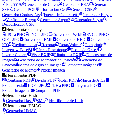
Ed25519
Generador de Claves
Generador RSA
Generar
SSH
Generar PGP
Información Cert
Generar CSR
Generador Contraseñas
Fuerza de Contraseña
Generador Bcrypt
Verificador Bcrypt
Generador Argon2
Generador Scrypt
Decodificador CSR
Herramientas de Imagen
JPG a PNG
PNG a JPG
Convertidor WebP
SVG a PNG
GIF a JPG
Convertidor BMP
Convertidor HEIC
Convertidor
ICO
Redimensionar
Recortar
Rotar/Voltear
Comprimir
Imagen ↔ Base64
Efecto Desenfoque
Escala de Grises
Invertir Colores
Visor EXIF
Eliminador EXIF
Dimensiones de
Imagen
Generador de Marcador de Posición
Generador de
Favicon
Marca de Agua en Imagen
Comparar Imágenes
Generador de Memes
Pixelar Imagen
Herramientas PDF
Combinar PDF
Dividir PDF
Rotar PDF
Marca de Agua
Extraer Texto
PDF a JPG
PDF a PNG
Imagen a PDF
Extraer Imágenes
Comprimir PDF
Herramientas Hash
Generador Hash
SM3
Identificador de Hash
Herramientas HMAC
Generador HMAC