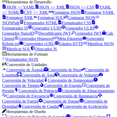
Herramientas de Desarrollo
JSON <> YAML
JSON <> XML
JSON <> CSV
YAML
<> TOML
CSV <> XML
Formatear JSON
Formatear YAML
Formatear XML
Formatear SQL
Comparar JSON
JSONPath
Formateador HTML
Formateador CSS
Formateador JS
Generador UUID
Generador ULID
Generador NanoID
Decodificador JWT
Generador JWT
Calc
Chmod
Generador Htpasswd
Meta Etiquetas
Generador
Robots.txt
Convertidor cURL
Estados HTTP
Minificar JSON
Minificar SQL
Ofuscador JS
Herramientas de Formato
Formateador JSON
Conversión de Unidades
Conversión de Ángulo
Conversión de Peso
Conversión de
Longitud
Conversión de Área
Conversión de Volumen
Conversión de Velocidad
Conversión de Temperatura
Conversión de Tiempo
Conversión de Energía
Conversión de
Presión
Conversión de Potencia
Conversión de Almacenamiento
Conversión de Frecuencia
Conversión de Iluminancia
Conversión de Fuerza
Conversión de Torque
Conversión de
Densidad
Conversión de Caudal
Conversión de Aceleración
Herramientas de Diseño
Calculadora de Relación de Aspecto
Conversor de Colores