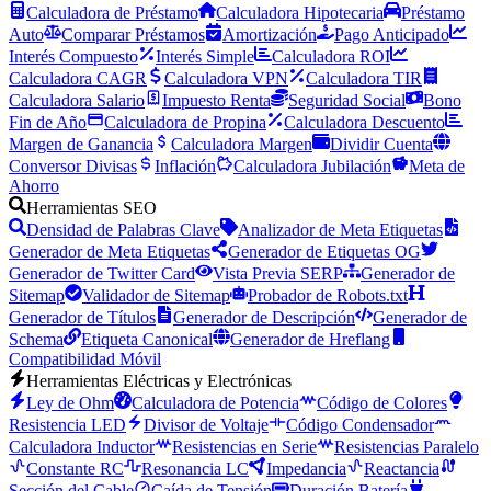
Calculadora de Préstamo
Calculadora Hipotecaria
Préstamo
Auto
Comparar Préstamos
Amortización
Pago Anticipado
Interés Compuesto
Interés Simple
Calculadora ROI
Calculadora CAGR
Calculadora VPN
Calculadora TIR
Calculadora Salario
Impuesto Renta
Seguridad Social
Bono
Fin de Año
Calculadora de Propina
Calculadora Descuento
Margen de Ganancia
Calculadora Margen
Dividir Cuenta
Conversor Divisas
Inflación
Calculadora Jubilación
Meta de
Ahorro
Herramientas SEO
Densidad de Palabras Clave
Analizador de Meta Etiquetas
Generador de Meta Etiquetas
Generador de Etiquetas OG
Generador de Twitter Card
Vista Previa SERP
Generador de
Sitemap
Validador de Sitemap
Probador de Robots.txt
Generador de Títulos
Generador de Descripción
Generador de
Schema
Etiqueta Canonical
Generador de Hreflang
Compatibilidad Móvil
Herramientas Eléctricas y Electrónicas
Ley de Ohm
Calculadora de Potencia
Código de Colores
Resistencia LED
Divisor de Voltaje
Código Condensador
Calculadora Inductor
Resistencias en Serie
Resistencias Paralelo
Constante RC
Resonancia LC
Impedancia
Reactancia
Sección del Cable
Caída de Tensión
Duración Batería