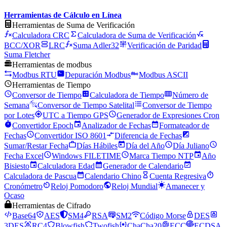
Herramientas de Cálculo en Línea
Herramientas de Suma de Verificación
Calculadora CRC
Calculadora de Suma de Verificación
BCC/XOR
LRC
Suma Adler32
Verificación de Paridad
Suma Fletcher
Herramientas de modbus
Modbus RTU
Depuración Modbus
Modbus ASCII
Herramientas de Tiempo
Conversor de Tiempo
Calculadora de Tiempo
Número de
Semana
Conversor de Tiempo Satelital
Conversor de Tiempo
por Lotes
UTC a Tiempo GPS
Generador de Expresiones Cron
Convertidor Epoch
Analizador de Fechas
Formateador de
Fechas
Convertidor ISO 8601
Diferencia de Fechas
Sumar/Restar Fecha
Días Hábiles
Día del Año
Día Juliano
Fecha Excel
Windows FILETIME
Marca Tiempo NTP
Año
Bisiesto
Calculadora Edad
Generador de Calendario
Calculadora de Pascua
Calendario Chino
Cuenta Regresiva
Cronómetro
Reloj Pomodoro
Reloj Mundial
Amanecer y
Ocaso
Herramientas de Cifrado
Base64
AES
SM4
RSA
SM2
Código Morse
DES
3DES
RC4
Blowfish
Twofish
ChaCha20
ECC
ECDSA