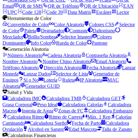
Email
QR de SMS
QR de Teléfono
QR de Ubicación
EAN
UPC
Code 128
Code 39
Data Matrix
Escáner
Lector
Herramientas de Color
Convertidor de Color
Color Aleatorio
Colores CSS
Selector
de Color
Paleta
Degradados
Contraste
Daltonismo
Mezclador
Brillo/Sombra
Selector Imagen
Colores
Dominantes
Info Color
Rueda de Color
Pantone
Generación Aleatoria
Número Aleatorio
Cadena Aleatoria
Contraseña Aleatoria
Nombre Aleatorio
Nombre Chino Aleatorio
Email Aleatorio
Teléfono Aleatorio
Dirección Aleatoria
Fecha Aleatoria
Lanzar
Moneda
Lanzar Dados
Selector de Lista
Generador de
Equipos
Sí o No
Lotería
Ruleta
IP Aleatoria
MAC
Aleatoria
Generador GUID
Salud y Vida
Calculadora IMC
Calculadora TMB
Calculadora GET
Grasa Corporal
Peso Ideal
Calculadora Calorías
Calculadora
Macros
Ingesta de Agua
Zonas de FC
Calculadora Embarazo
Calculadora Ritmo
Ritmo de Carrera
Máx. 1 Rep
Calorías
Caminando
Calculadora Sueño
Fecha de Parto
Calculadora
Ovulación
Alcohol en Sangre
Edad Mascota
Talla de Zapato
Calculadoras Financieras