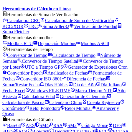
Herramientas de Cálculo en Línea
Herramientas de Suma de Verificación
Calculadora CRC
Calculadora de Suma de Verificación
BCC/XOR
LRC
Suma Adler32
Verificación de Paridad
Suma Fletcher
Herramientas de modbus
Modbus RTU
Depuración Modbus
Modbus ASCII
Herramientas de Tiempo
Conversor de Tiempo
Calculadora de Tiempo
Número de
Semana
Conversor de Tiempo Satelital
Conversor de Tiempo
por Lotes
UTC a Tiempo GPS
Generador de Expresiones Cron
Convertidor Epoch
Analizador de Fechas
Formateador de
Fechas
Convertidor ISO 8601
Diferencia de Fechas
Sumar/Restar Fecha
Días Hábiles
Día del Año
Día Juliano
Fecha Excel
Windows FILETIME
Marca Tiempo NTP
Año
Bisiesto
Calculadora Edad
Generador de Calendario
Calculadora de Pascua
Calendario Chino
Cuenta Regresiva
Cronómetro
Reloj Pomodoro
Reloj Mundial
Amanecer y
Ocaso
Herramientas de Cifrado
Base64
AES
SM4
RSA
SM2
Código Morse
DES
3DES
RC4
Blowfish
Twofish
ChaCha20
ECC
ECDSA