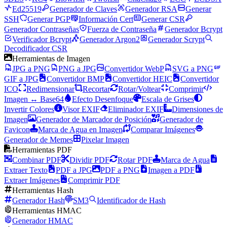
Ed25519
Generador de Claves
Generador RSA
Generar
SSH
Generar PGP
Información Cert
Generar CSR
Generador Contraseñas
Fuerza de Contraseña
Generador Bcrypt
Verificador Bcrypt
Generador Argon2
Generador Scrypt
Decodificador CSR
Herramientas de Imagen
JPG a PNG
PNG a JPG
Convertidor WebP
SVG a PNG
GIF a JPG
Convertidor BMP
Convertidor HEIC
Convertidor
ICO
Redimensionar
Recortar
Rotar/Voltear
Comprimir
Imagen ↔ Base64
Efecto Desenfoque
Escala de Grises
Invertir Colores
Visor EXIF
Eliminador EXIF
Dimensiones de
Imagen
Generador de Marcador de Posición
Generador de
Favicon
Marca de Agua en Imagen
Comparar Imágenes
Generador de Memes
Pixelar Imagen
Herramientas PDF
Combinar PDF
Dividir PDF
Rotar PDF
Marca de Agua
Extraer Texto
PDF a JPG
PDF a PNG
Imagen a PDF
Extraer Imágenes
Comprimir PDF
Herramientas Hash
Generador Hash
SM3
Identificador de Hash
Herramientas HMAC
Generador HMAC