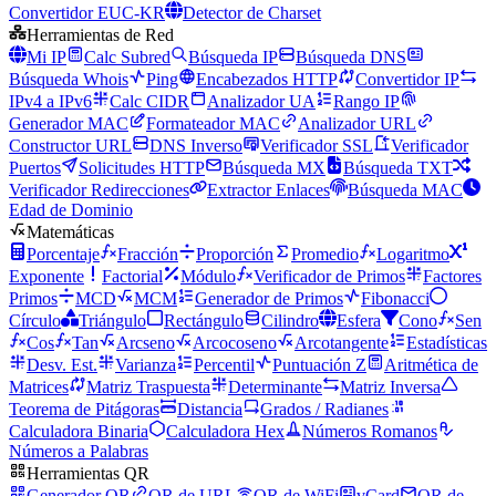
Convertidor EUC-KR
Detector de Charset
Herramientas de Red
Mi IP
Calc Subred
Búsqueda IP
Búsqueda DNS
Búsqueda Whois
Ping
Encabezados HTTP
Convertidor IP
IPv4 a IPv6
Calc CIDR
Analizador UA
Rango IP
Generador MAC
Formateador MAC
Analizador URL
Constructor URL
DNS Inverso
Verificador SSL
Verificador
Puertos
Solicitudes HTTP
Búsqueda MX
Búsqueda TXT
Verificador Redirecciones
Extractor Enlaces
Búsqueda MAC
Edad de Dominio
Matemáticas
Porcentaje
Fracción
Proporción
Promedio
Logaritmo
Exponente
Factorial
Módulo
Verificador de Primos
Factores
Primos
MCD
MCM
Generador de Primos
Fibonacci
Círculo
Triángulo
Rectángulo
Cilindro
Esfera
Cono
Sen
Cos
Tan
Arcseno
Arcocoseno
Arcotangente
Estadísticas
Desv. Est.
Varianza
Percentil
Puntuación Z
Aritmética de
Matrices
Matriz Traspuesta
Determinante
Matriz Inversa
Teorema de Pitágoras
Distancia
Grados / Radianes
Calculadora Binaria
Calculadora Hex
Números Romanos
Números a Palabras
Herramientas QR
Generador QR
QR de URL
QR de WiFi
vCard
QR de