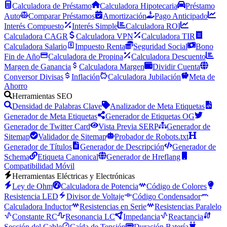
Calculadora de Préstamo
Calculadora Hipotecaria
Préstamo
Auto
Comparar Préstamos
Amortización
Pago Anticipado
Interés Compuesto
Interés Simple
Calculadora ROI
Calculadora CAGR
Calculadora VPN
Calculadora TIR
Calculadora Salario
Impuesto Renta
Seguridad Social
Bono
Fin de Año
Calculadora de Propina
Calculadora Descuento
Margen de Ganancia
Calculadora Margen
Dividir Cuenta
Conversor Divisas
Inflación
Calculadora Jubilación
Meta de
Ahorro
Herramientas SEO
Densidad de Palabras Clave
Analizador de Meta Etiquetas
Generador de Meta Etiquetas
Generador de Etiquetas OG
Generador de Twitter Card
Vista Previa SERP
Generador de
Sitemap
Validador de Sitemap
Probador de Robots.txt
Generador de Títulos
Generador de Descripción
Generador de
Schema
Etiqueta Canonical
Generador de Hreflang
Compatibilidad Móvil
Herramientas Eléctricas y Electrónicas
Ley de Ohm
Calculadora de Potencia
Código de Colores
Resistencia LED
Divisor de Voltaje
Código Condensador
Calculadora Inductor
Resistencias en Serie
Resistencias Paralelo
Constante RC
Resonancia LC
Impedancia
Reactancia
Sección del Cable
Caída de Tensión
Duración Batería