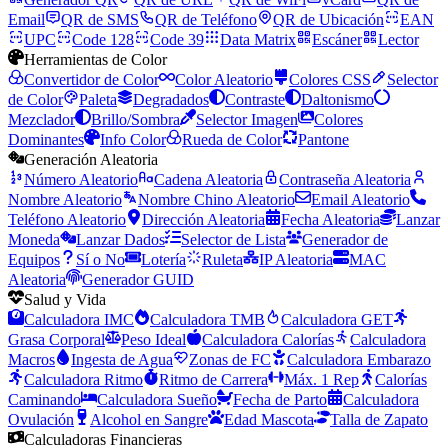
Email
QR de SMS
QR de Teléfono
QR de Ubicación
EAN
UPC
Code 128
Code 39
Data Matrix
Escáner
Lector
Herramientas de Color
Convertidor de Color
Color Aleatorio
Colores CSS
Selector
de Color
Paleta
Degradados
Contraste
Daltonismo
Mezclador
Brillo/Sombra
Selector Imagen
Colores
Dominantes
Info Color
Rueda de Color
Pantone
Generación Aleatoria
Número Aleatorio
Cadena Aleatoria
Contraseña Aleatoria
Nombre Aleatorio
Nombre Chino Aleatorio
Email Aleatorio
Teléfono Aleatorio
Dirección Aleatoria
Fecha Aleatoria
Lanzar
Moneda
Lanzar Dados
Selector de Lista
Generador de
Equipos
Sí o No
Lotería
Ruleta
IP Aleatoria
MAC
Aleatoria
Generador GUID
Salud y Vida
Calculadora IMC
Calculadora TMB
Calculadora GET
Grasa Corporal
Peso Ideal
Calculadora Calorías
Calculadora
Macros
Ingesta de Agua
Zonas de FC
Calculadora Embarazo
Calculadora Ritmo
Ritmo de Carrera
Máx. 1 Rep
Calorías
Caminando
Calculadora Sueño
Fecha de Parto
Calculadora
Ovulación
Alcohol en Sangre
Edad Mascota
Talla de Zapato
Calculadoras Financieras