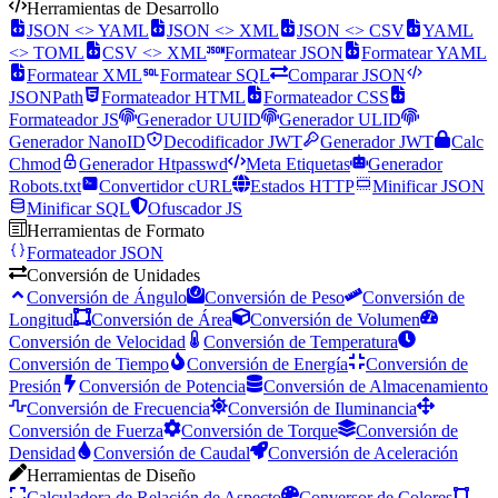
Herramientas de Desarrollo
JSON <> YAML
JSON <> XML
JSON <> CSV
YAML
<> TOML
CSV <> XML
Formatear JSON
Formatear YAML
Formatear XML
Formatear SQL
Comparar JSON
JSONPath
Formateador HTML
Formateador CSS
Formateador JS
Generador UUID
Generador ULID
Generador NanoID
Decodificador JWT
Generador JWT
Calc
Chmod
Generador Htpasswd
Meta Etiquetas
Generador
Robots.txt
Convertidor cURL
Estados HTTP
Minificar JSON
Minificar SQL
Ofuscador JS
Herramientas de Formato
Formateador JSON
Conversión de Unidades
Conversión de Ángulo
Conversión de Peso
Conversión de
Longitud
Conversión de Área
Conversión de Volumen
Conversión de Velocidad
Conversión de Temperatura
Conversión de Tiempo
Conversión de Energía
Conversión de
Presión
Conversión de Potencia
Conversión de Almacenamiento
Conversión de Frecuencia
Conversión de Iluminancia
Conversión de Fuerza
Conversión de Torque
Conversión de
Densidad
Conversión de Caudal
Conversión de Aceleración
Herramientas de Diseño
Calculadora de Relación de Aspecto
Conversor de Colores