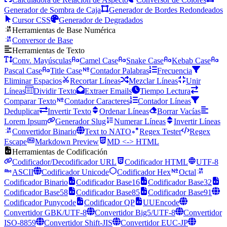
Generador de Sombra de Caja
Generador de Bordes Redondeados
Cursor CSS
Generador de Degradados
Herramientas de Base Numérica
Conversor de Base
Herramientas de Texto
Conv. Mayúsculas
Camel Case
Snake Case
Kebab Case
Pascal Case
Title Case
Contador Palabras
Frecuencia
Eliminar Espacios
Recortar Líneas
Mezclar Líneas
Unir
Líneas
Dividir Texto
Extraer Emails
Tiempo Lectura
Comparar Texto
Contador Caracteres
Contador Líneas
Deduplicar
Invertir Texto
Ordenar Líneas
Borrar Vacías
Lorem Ipsum
Generador Slug
Numerar Líneas
Invertir Líneas
Convertidor Binario
Text to NATO
Regex Tester
Regex
Escape
Markdown Preview
MD <-> HTML
Herramientas de Codificación
Codificador/Decodificador URL
Codificador HTML
UTF-8
ASCII
Codificador Unicode
Codificador Hex
Octal
Codificador Binario
Codificador Base16
Codificador Base32
Codificador Base58
Codificador Base85
Codificador Base91
Codificador Punycode
Codificador QP
UUEncode
Convertidor GBK/UTF-8
Convertidor Big5/UTF-8
Convertidor
ISO-8859
Convertidor Shift-JIS
Convertidor EUC-JP