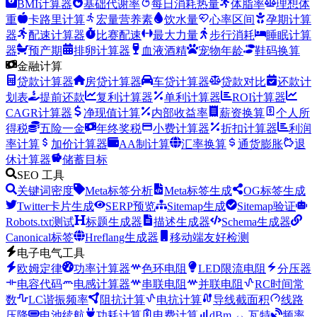
BMI计算器
基础代谢率
每日消耗热量
体脂率
理想体
重
卡路里计算
宏量营养素
饮水量
心率区间
孕期计算
器
配速计算器
比赛配速
最大力量
步行消耗
睡眠计算
器
预产期
排卵计算器
血液酒精
宠物年龄
鞋码换算
金融计算
贷款计算器
房贷计算器
车贷计算器
贷款对比
还款计
划表
提前还款
复利计算器
单利计算器
ROI计算器
CAGR计算器
净现值计算
内部收益率
薪资换算
个人所
得税
五险一金
年终奖税
小费计算器
折扣计算器
利润
率计算
加价计算器
AA制计算
汇率换算
通货膨胀
退
休计算器
储蓄目标
SEO 工具
关键词密度
Meta标签分析
Meta标签生成
OG标签生成
Twitter卡片生成
SERP预览
Sitemap生成
Sitemap验证
Robots.txt测试
标题生成器
描述生成器
Schema生成器
Canonical标签
Hreflang生成器
移动端友好检测
电子电气工具
欧姆定律
功率计算器
色环电阻
LED限流电阻
分压器
电容代码
电感计算器
串联电阻
并联电阻
RC时间常
数
LC谐振频率
阻抗计算
电抗计算
导线截面积
线路
压降
电池续航
功耗计算
电费计算
dBm ↔ 瓦特
频率