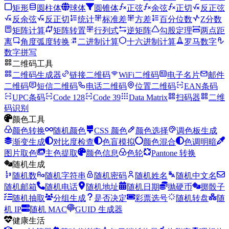
矩形
圆柱体
球体
圆锥体
正弦
余弦
正切
反正弦
反余弦
反正切
统计
标准差
方差
百分位数
Z分数
矩阵计算
矩阵转置
行列式
逆矩阵
勾股定理
两点距
离
角度弧度转换
二进制计算
十六进制计算
罗马数字
数字拼写
二维码工具
二维码生成器
链接二维码
WiFi二维码
电子名片
邮件
二维码
短信二维码
电话二维码
位置二维码
EAN条码
UPC条码
Code 128
Code 39
Data Matrix
扫码器
二维
码识别
颜色工具
颜色转换
随机颜色
CSS 颜色
颜色选择
调色板生成
渐变生成
对比度检查
色盲模拟
颜色混合
色调明暗
图片取色
主色提取
颜色信息
色轮
Pantone 转换
随机生成
随机数
随机字符串
随机密码
随机姓名
随机中文名
随机邮箱
随机电话
随机地址
随机日期
抛硬币
掷骰子
随机抽取
分组生成
是否决定
彩票选号
随机转盘
随
机 IP
随机 MAC
GUID 生成器
健康生活