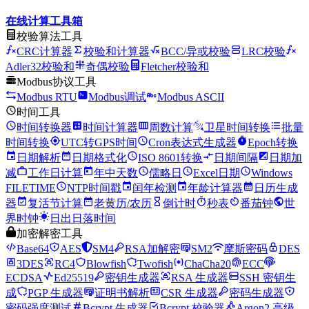
在线计算工具箱
校验算法工具
CRC计算器
校验和计算器
BCC/异或校验
LRC校验
Adler32校验和
奇偶校验
Fletcher校验和
Modbus协议工具
Modbus RTU
Modbus调试
Modbus ASCII
时间工具
时间转换器
时间计算器
周数计算
卫星时间转换
批量
时间转换
UTC转GPS时间
Cron表达式生成器
Epoch转换
日期解析
日期格式化
ISO 8601转换
日期间隔
日期加
减
工作日计算
年中天数
儒略日
Excel日期
Windows
FILETIME
NTP时间戳
闰年检测
年龄计算器
日历生成
器
复活节计算
老黄历/农历
倒计时
秒表
番茄钟
世
界时钟
日出日落时间
加密解密工具
Base64
AES
SM4
RSA加解密
SM2
摩斯密码
DES
3DES
RC4
Blowfish
Twofish
ChaCha20
ECC
ECDSA
Ed25519
密钥生成器
RSA 生成器
SSH 密钥生
成
PGP 生成器
证明书解析
CSR 生成器
密码生成器
密码强度测试
Bcrypt 生成器
Bcrypt 校验器
Argon2 高级