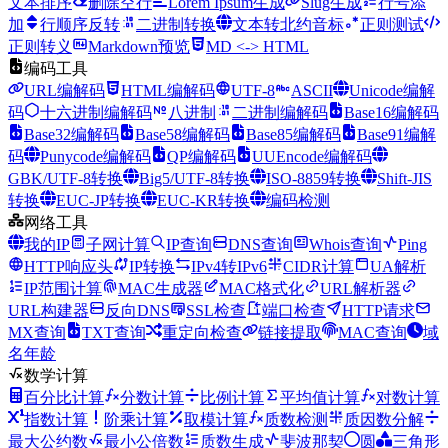
文本排序
删除空行
Lorem Ipsum生成
Slug生成
行号添
加
行顺序反转
二进制转换
文本转北约音标
正则测试
正则转义
Markdown预览
MD <-> HTML
编码工具
URL编解码
HTML编解码
UTF-8
ASCII
Unicode编解
码
十六进制编解码
八进制
二进制编解码
Base16编解码
Base32编解码
Base58编解码
Base85编解码
Base91编解
码
Punycode编解码
QP编解码
UUEncode编解码
GBK/UTF-8转换
Big5/UTF-8转换
ISO-8859转换
Shift-JIS
转换
EUC-JP转换
EUC-KR转换
编码检测
网络工具
我的IP
子网计算
IP查询
DNS查询
Whois查询
Ping
HTTP响应头
IP转换
IPv4转IPv6
CIDR计算
UA解析
IP范围计算
MAC生成器
MAC格式化
URL解析器
URL构建器
反向DNS
SSL检查
端口检查
HTTP请求
MX查询
TXT查询
重定向检查
链接提取
MAC查询
域
名年龄
数学计算
百分比计算
分数计算
比例计算
平均值计算
对数计算
指数计算
阶乘计算
取模计算
质数检测
质因数分解
最大公约数
最小公倍数
质数生成
斐波那契
圆
三角形