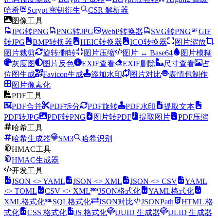
哈希
Scrypt 密钥衍生
CSR 解析器
图像工具
JPG转PNG
PNG转JPG
WebP转换器
SVG转PNG
GIF
转JPG
BMP转换器
HEIC转换器
ICO转换器
图片缩放
图片裁剪
旋转/翻转
图片压缩
图片 ↔ Base64
图片模糊
灰度图
图片反色
EXIF查看
EXIF删除
尺寸查看
占
位图生成
Favicon生成
添加水印
图片对比
表情包制作
图片像素化
PDF工具
PDF合并
PDF拆分
PDF旋转
PDF水印
提取文本
PDF转JPG
PDF转PNG
图片转PDF
提取图片
PDF压缩
哈希工具
哈希生成器
SM3
哈希识别
HMAC工具
HMAC生成器
开发工具
JSON <> YAML
JSON <> XML
JSON <> CSV
YAML
<> TOML
CSV <> XML
JSON格式化
YAML格式化
XML格式化
SQL格式化
JSON对比
JSONPath
HTML 格
式化
CSS 格式化
JS 格式化
UUID 生成器
ULID 生成器