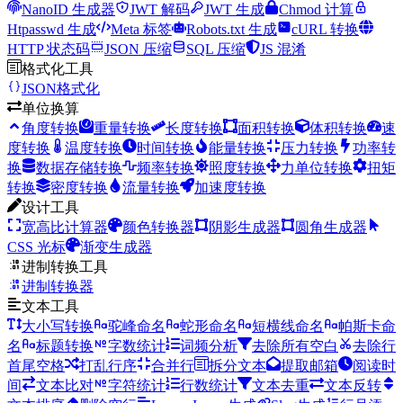
NanoID 生成器
JWT 解码
JWT 生成
Chmod 计算
Htpasswd 生成
Meta 标签
Robots.txt 生成
cURL 转换
HTTP 状态码
JSON 压缩
SQL 压缩
JS 混淆
格式化工具
JSON格式化
单位换算
角度转换
重量转换
长度转换
面积转换
体积转换
速
度转换
温度转换
时间转换
能量转换
压力转换
功率转
换
数据存储转换
频率转换
照度转换
力单位转换
扭矩
转换
密度转换
流量转换
加速度转换
设计工具
宽高比计算器
颜色转换器
阴影生成器
圆角生成器
CSS 光标
渐变生成器
进制转换工具
进制转换器
文本工具
大小写转换
驼峰命名
蛇形命名
短横线命名
帕斯卡命
名
标题转换
字数统计
词频分析
去除所有空白
去除行
首尾空格
打乱行序
合并行
拆分文本
提取邮箱
阅读时
间
文本比对
字符统计
行数统计
文本去重
文本反转