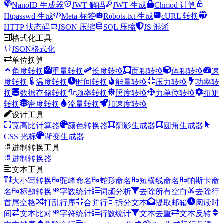
NanoID 生成器
JWT 解码
JWT 生成
Chmod 计算
Htpasswd 生成
Meta 标签
Robots.txt 生成
cURL 转换
HTTP 状态码
JSON 压缩
SQL 压缩
JS 混淆
格式化工具
JSON格式化
单位换算
角度转换
重量转换
长度转换
面积转换
体积转换
速
度转换
温度转换
时间转换
能量转换
压力转换
功率转
换
数据存储转换
频率转换
照度转换
力单位转换
扭矩
转换
密度转换
流量转换
加速度转换
设计工具
宽高比计算器
颜色转换器
阴影生成器
圆角生成器
CSS 光标
渐变生成器
进制转换工具
进制转换器
文本工具
大小写转换
驼峰命名
蛇形命名
短横线命名
帕斯卡命
名
标题转换
字数统计
词频分析
去除所有空白
去除行
首尾空格
打乱行序
合并行
拆分文本
提取邮箱
阅读时
间
文本比对
字符统计
行数统计
文本去重
文本反转