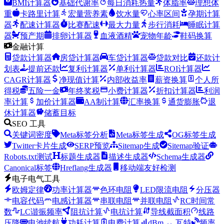
BMI计算器
基础代谢率
每日消耗热量
体脂率
理想体
重
卡路里计算
宏量营养素
饮水量
心率区间
孕期计算
器
配速计算器
比赛配速
最大力量
步行消耗
睡眠计算
器
预产期
排卵计算器
血液酒精
宠物年龄
鞋码换算
金融计算
贷款计算器
房贷计算器
车贷计算器
贷款对比
还款计
划表
提前还款
复利计算器
单利计算器
ROI计算器
CAGR计算器
净现值计算
内部收益率
薪资换算
个人所
得税
五险一金
年终奖税
小费计算器
折扣计算器
利润
率计算
加价计算器
AA制计算
汇率换算
通货膨胀
退
休计算器
储蓄目标
SEO 工具
关键词密度
Meta标签分析
Meta标签生成
OG标签生成
Twitter卡片生成
SERP预览
Sitemap生成
Sitemap验证
Robots.txt测试
标题生成器
描述生成器
Schema生成器
Canonical标签
Hreflang生成器
移动端友好检测
电子电气工具
欧姆定律
功率计算器
色环电阻
LED限流电阻
分压器
电容代码
电感计算器
串联电阻
并联电阻
RC时间常
数
LC谐振频率
阻抗计算
电抗计算
导线截面积
线路
压降
电池续航
功耗计算
电费计算
dBm ↔ 瓦特
频率