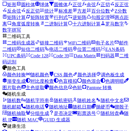
矩形
圆柱体
球体
圆锥体
正弦
余弦
正切
反正弦
反余弦
反正切
统计
标准差
方差
百分位数
Z分数
矩阵计算
矩阵转置
行列式
逆矩阵
勾股定理
两点距
离
角度弧度转换
二进制计算
十六进制计算
罗马数字
数字拼写
二维码工具
二维码生成器
链接二维码
WiFi二维码
电子名片
邮件
二维码
短信二维码
电话二维码
位置二维码
EAN条码
UPC条码
Code 128
Code 39
Data Matrix
扫码器
二维
码识别
颜色工具
颜色转换
随机颜色
CSS 颜色
颜色选择
调色板生成
渐变生成
对比度检查
色盲模拟
颜色混合
色调明暗
图片取色
主色提取
颜色信息
色轮
Pantone 转换
随机生成
随机数
随机字符串
随机密码
随机姓名
随机中文名
随机邮箱
随机电话
随机地址
随机日期
抛硬币
掷骰子
随机抽取
分组生成
是否决定
彩票选号
随机转盘
随
机 IP
随机 MAC
GUID 生成器
健康生活