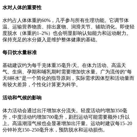
水对人体的重要性
水约占人体体重的60%，几乎参与所有生理功能。它调节体
温、运输营养物质、排出废物、润滑关节、辅助消化。即使轻
度脱水（体重的1–2%）也会明显影响认知能力和运动耐力。
保持充足的水分摄入是维护整体健康的基础。
每日饮水量标准
基础建议约为每千克体重35毫升/天。在体力活动、高温天
气、生病、孕期和哺乳期时需要增加饮水量。广为流传的"每
天8杯水"是一个简化的指导原则，实际需求因体型和活动量而
有较大差异，个性化计算更为科学。
活动和气候的影响
体力活动会通过出汗增加水分流失。轻度活动约增加350毫
升，中度活动约增加700毫升，剧烈运动可能需要额外1升以
上。高温潮湿气候也会显著增加出汗量。运动时建议每15–20
分钟补充150–250毫升水，预防脱水和运动损伤。