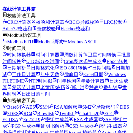
在线计算工具箱
校验算法工具
CRC计算器
校验和计算器
BCC/异或校验
LRC校验
Adler32校验和
奇偶校验
Fletcher校验和
Modbus协议工具
Modbus RTU
Modbus调试
Modbus ASCII
时间工具
时间转换器
时间计算器
周数计算
卫星时间转换
批量
时间转换
UTC转GPS时间
Cron表达式生成器
Epoch转换
日期解析
日期格式化
ISO 8601转换
日期间隔
日期加
减
工作日计算
年中天数
儒略日
Excel日期
Windows
FILETIME
NTP时间戳
闰年检测
年龄计算器
日历生成
器
复活节计算
老黄历/农历
倒计时
秒表
番茄钟
世
界时钟
日出日落时间
加密解密工具
Base64
AES
SM4
RSA加解密
SM2
摩斯密码
DES
3DES
RC4
Blowfish
Twofish
ChaCha20
ECC
ECDSA
Ed25519
密钥生成器
RSA 生成器
SSH 密钥生
成
PGP 生成器
证明书解析
CSR 生成器
密码生成器
密码强度测试
Bcrypt 生成器
Bcrypt 校验器
Argon2 高级