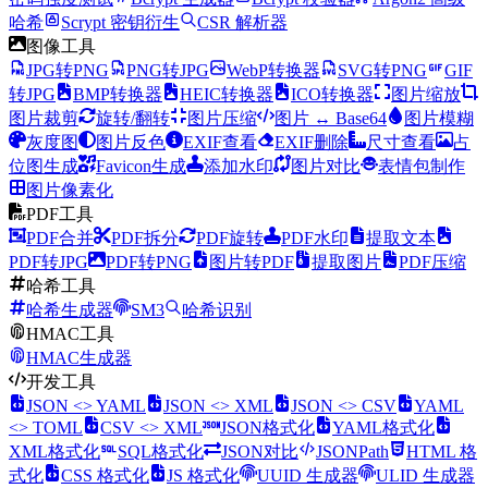
哈希
Scrypt 密钥衍生
CSR 解析器
图像工具
JPG转PNG
PNG转JPG
WebP转换器
SVG转PNG
GIF
转JPG
BMP转换器
HEIC转换器
ICO转换器
图片缩放
图片裁剪
旋转/翻转
图片压缩
图片 ↔ Base64
图片模糊
灰度图
图片反色
EXIF查看
EXIF删除
尺寸查看
占
位图生成
Favicon生成
添加水印
图片对比
表情包制作
图片像素化
PDF工具
PDF合并
PDF拆分
PDF旋转
PDF水印
提取文本
PDF转JPG
PDF转PNG
图片转PDF
提取图片
PDF压缩
哈希工具
哈希生成器
SM3
哈希识别
HMAC工具
HMAC生成器
开发工具
JSON <> YAML
JSON <> XML
JSON <> CSV
YAML
<> TOML
CSV <> XML
JSON格式化
YAML格式化
XML格式化
SQL格式化
JSON对比
JSONPath
HTML 格
式化
CSS 格式化
JS 格式化
UUID 生成器
ULID 生成器