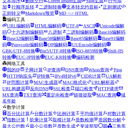
文本排序
删除空行
Lorem Ipsum生成
Slug生成
行号添
加
行顺序反转
二进制转换
文本转北约音标
正则测试
正则转义
Markdown预览
MD <-> HTML
编码工具
URL编解码
HTML编解码
UTF-8
ASCII
Unicode编解
码
十六进制编解码
八进制
二进制编解码
Base16编解码
Base32编解码
Base58编解码
Base85编解码
Base91编解
码
Punycode编解码
QP编解码
UUEncode编解码
GBK/UTF-8转换
Big5/UTF-8转换
ISO-8859转换
Shift-JIS
转换
EUC-JP转换
EUC-KR转换
编码检测
网络工具
我的IP
子网计算
IP查询
DNS查询
Whois查询
Ping
HTTP响应头
IP转换
IPv4转IPv6
CIDR计算
UA解析
IP范围计算
MAC生成器
MAC格式化
URL解析器
URL构建器
反向DNS
SSL检查
端口检查
HTTP请求
MX查询
TXT查询
重定向检查
链接提取
MAC查询
域
名年龄
数学计算
百分比计算
分数计算
比例计算
平均值计算
对数计算
指数计算
阶乘计算
取模计算
质数检测
质因数分解
最大公约数
最小公倍数
质数生成
斐波那契
圆
三角形