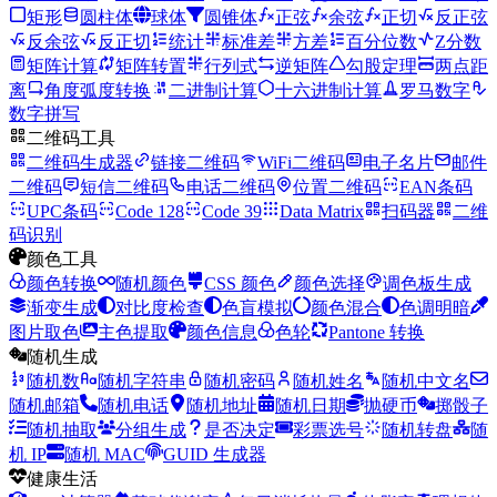
矩形
圆柱体
球体
圆锥体
正弦
余弦
正切
反正弦
反余弦
反正切
统计
标准差
方差
百分位数
Z分数
矩阵计算
矩阵转置
行列式
逆矩阵
勾股定理
两点距
离
角度弧度转换
二进制计算
十六进制计算
罗马数字
数字拼写
二维码工具
二维码生成器
链接二维码
WiFi二维码
电子名片
邮件
二维码
短信二维码
电话二维码
位置二维码
EAN条码
UPC条码
Code 128
Code 39
Data Matrix
扫码器
二维
码识别
颜色工具
颜色转换
随机颜色
CSS 颜色
颜色选择
调色板生成
渐变生成
对比度检查
色盲模拟
颜色混合
色调明暗
图片取色
主色提取
颜色信息
色轮
Pantone 转换
随机生成
随机数
随机字符串
随机密码
随机姓名
随机中文名
随机邮箱
随机电话
随机地址
随机日期
抛硬币
掷骰子
随机抽取
分组生成
是否决定
彩票选号
随机转盘
随
机 IP
随机 MAC
GUID 生成器
健康生活