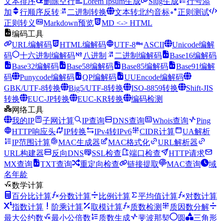
文本排序
删除空行
Lorem Ipsum生成
Slug生成
行号添
加
行顺序反转
二进制转换
文本转北约音标
正则测试
正则转义
Markdown预览
MD <-> HTML
编码工具
URL编解码
HTML编解码
UTF-8
ASCII
Unicode编解
码
十六进制编解码
八进制
二进制编解码
Base16编解码
Base32编解码
Base58编解码
Base85编解码
Base91编解
码
Punycode编解码
QP编解码
UUEncode编解码
GBK/UTF-8转换
Big5/UTF-8转换
ISO-8859转换
Shift-JIS
转换
EUC-JP转换
EUC-KR转换
编码检测
网络工具
我的IP
子网计算
IP查询
DNS查询
Whois查询
Ping
HTTP响应头
IP转换
IPv4转IPv6
CIDR计算
UA解析
IP范围计算
MAC生成器
MAC格式化
URL解析器
URL构建器
反向DNS
SSL检查
端口检查
HTTP请求
MX查询
TXT查询
重定向检查
链接提取
MAC查询
域
名年龄
数学计算
百分比计算
分数计算
比例计算
平均值计算
对数计算
指数计算
阶乘计算
取模计算
质数检测
质因数分解
最大公约数
最小公倍数
质数生成
斐波那契
圆
三角形