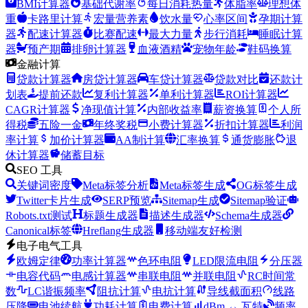
BMI计算器
基础代谢率
每日消耗热量
体脂率
理想体
重
卡路里计算
宏量营养素
饮水量
心率区间
孕期计算
器
配速计算器
比赛配速
最大力量
步行消耗
睡眠计算
器
预产期
排卵计算器
血液酒精
宠物年龄
鞋码换算
金融计算
贷款计算器
房贷计算器
车贷计算器
贷款对比
还款计
划表
提前还款
复利计算器
单利计算器
ROI计算器
CAGR计算器
净现值计算
内部收益率
薪资换算
个人所
得税
五险一金
年终奖税
小费计算器
折扣计算器
利润
率计算
加价计算器
AA制计算
汇率换算
通货膨胀
退
休计算器
储蓄目标
SEO 工具
关键词密度
Meta标签分析
Meta标签生成
OG标签生成
Twitter卡片生成
SERP预览
Sitemap生成
Sitemap验证
Robots.txt测试
标题生成器
描述生成器
Schema生成器
Canonical标签
Hreflang生成器
移动端友好检测
电子电气工具
欧姆定律
功率计算器
色环电阻
LED限流电阻
分压器
电容代码
电感计算器
串联电阻
并联电阻
RC时间常
数
LC谐振频率
阻抗计算
电抗计算
导线截面积
线路
压降
电池续航
功耗计算
电费计算
dBm ↔ 瓦特
频率