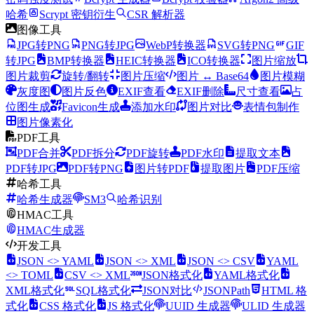
哈希
Scrypt 密钥衍生
CSR 解析器
图像工具
JPG转PNG
PNG转JPG
WebP转换器
SVG转PNG
GIF
转JPG
BMP转换器
HEIC转换器
ICO转换器
图片缩放
图片裁剪
旋转/翻转
图片压缩
图片 ↔ Base64
图片模糊
灰度图
图片反色
EXIF查看
EXIF删除
尺寸查看
占
位图生成
Favicon生成
添加水印
图片对比
表情包制作
图片像素化
PDF工具
PDF合并
PDF拆分
PDF旋转
PDF水印
提取文本
PDF转JPG
PDF转PNG
图片转PDF
提取图片
PDF压缩
哈希工具
哈希生成器
SM3
哈希识别
HMAC工具
HMAC生成器
开发工具
JSON <> YAML
JSON <> XML
JSON <> CSV
YAML
<> TOML
CSV <> XML
JSON格式化
YAML格式化
XML格式化
SQL格式化
JSON对比
JSONPath
HTML 格
式化
CSS 格式化
JS 格式化
UUID 生成器
ULID 生成器