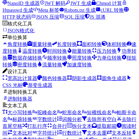
NanoID 生成器
JWT 解码
JWT 生成
Chmod 计算
Htpasswd 生成
Meta 标签
Robots.txt 生成
cURL 转换
HTTP 状态码
JSON 压缩
SQL 压缩
JS 混淆
格式化工具
JSON格式化
单位换算
角度转换
重量转换
长度转换
面积转换
体积转换
速
度转换
温度转换
时间转换
能量转换
压力转换
功率转
换
数据存储转换
频率转换
照度转换
力单位转换
扭矩
转换
密度转换
流量转换
加速度转换
设计工具
宽高比计算器
颜色转换器
阴影生成器
圆角生成器
CSS 光标
渐变生成器
进制转换工具
进制转换器
文本工具
大小写转换
驼峰命名
蛇形命名
短横线命名
帕斯卡命
名
标题转换
字数统计
词频分析
去除所有空白
去除行
首尾空格
打乱行序
合并行
拆分文本
提取邮箱
阅读时
间
文本比对
字符统计
行数统计
文本去重
文本反转