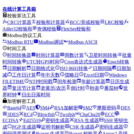
在线计算工具箱
校验算法工具
CRC计算器
校验和计算器
BCC/异或校验
LRC校验
Adler32校验和
奇偶校验
Fletcher校验和
Modbus协议工具
Modbus RTU
Modbus调试
Modbus ASCII
时间工具
时间转换器
时间计算器
周数计算
卫星时间转换
批量
时间转换
UTC转GPS时间
Cron表达式生成器
Epoch转换
日期解析
日期格式化
ISO 8601转换
日期间隔
日期加
减
工作日计算
年中天数
儒略日
Excel日期
Windows
FILETIME
NTP时间戳
闰年检测
年龄计算器
日历生成
器
复活节计算
老黄历/农历
倒计时
秒表
番茄钟
世
界时钟
日出日落时间
加密解密工具
Base64
AES
SM4
RSA加解密
SM2
摩斯密码
DES
3DES
RC4
Blowfish
Twofish
ChaCha20
ECC
ECDSA
Ed25519
密钥生成器
RSA 生成器
SSH 密钥生
成
PGP 生成器
证明书解析
CSR 生成器
密码生成器
密码强度测试
Bcrypt 生成器
Bcrypt 校验器
Argon2 高级