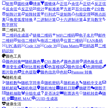
矩形
圆柱体
球体
圆锥体
正弦
余弦
正切
反正弦
反余弦
反正切
统计
标准差
方差
百分位数
Z分数
矩阵计算
矩阵转置
行列式
逆矩阵
勾股定理
两点距
离
角度弧度转换
二进制计算
十六进制计算
罗马数字
数字拼写
二维码工具
二维码生成器
链接二维码
WiFi二维码
电子名片
邮件
二维码
短信二维码
电话二维码
位置二维码
EAN条码
UPC条码
Code 128
Code 39
Data Matrix
扫码器
二维
码识别
颜色工具
颜色转换
随机颜色
CSS 颜色
颜色选择
调色板生成
渐变生成
对比度检查
色盲模拟
颜色混合
色调明暗
图片取色
主色提取
颜色信息
色轮
Pantone 转换
随机生成
随机数
随机字符串
随机密码
随机姓名
随机中文名
随机邮箱
随机电话
随机地址
随机日期
抛硬币
掷骰子
随机抽取
分组生成
是否决定
彩票选号
随机转盘
随
机 IP
随机 MAC
GUID 生成器
健康生活