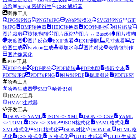
哈希
Scrypt 密钥衍生
CSR 解析器
图像工具
JPG转PNG
PNG转JPG
WebP转换器
SVG转PNG
GIF
转JPG
BMP转换器
HEIC转换器
ICO转换器
图片缩放
图片裁剪
旋转/翻转
图片压缩
图片 ↔ Base64
图片模糊
灰度图
图片反色
EXIF查看
EXIF删除
尺寸查看
占
位图生成
Favicon生成
添加水印
图片对比
表情包制作
图片像素化
PDF工具
PDF合并
PDF拆分
PDF旋转
PDF水印
提取文本
PDF转JPG
PDF转PNG
图片转PDF
提取图片
PDF压缩
哈希工具
哈希生成器
SM3
哈希识别
HMAC工具
HMAC生成器
开发工具
JSON <> YAML
JSON <> XML
JSON <> CSV
YAML
<> TOML
CSV <> XML
JSON格式化
YAML格式化
XML格式化
SQL格式化
JSON对比
JSONPath
HTML 格
式化
CSS 格式化
JS 格式化
UUID 生成器
ULID 生成器