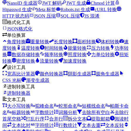
NanoID 生成器
JWT 解码
JWT 生成
Chmod 计算
Htpasswd 生成
Meta 标签
Robots.txt 生成
cURL 转换
HTTP 状态码
JSON 压缩
SQL 压缩
JS 混淆
格式化工具
JSON格式化
单位换算
角度转换
重量转换
长度转换
面积转换
体积转换
速
度转换
温度转换
时间转换
能量转换
压力转换
功率转
换
数据存储转换
频率转换
照度转换
力单位转换
扭矩
转换
密度转换
流量转换
加速度转换
设计工具
宽高比计算器
颜色转换器
阴影生成器
圆角生成器
CSS 光标
渐变生成器
进制转换工具
进制转换器
文本工具
大小写转换
驼峰命名
蛇形命名
短横线命名
帕斯卡命
名
标题转换
字数统计
词频分析
去除所有空白
去除行
首尾空格
打乱行序
合并行
拆分文本
提取邮箱
阅读时
间
文本比对
字符统计
行数统计
文本去重
文本反转