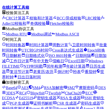
在线计算工具箱
校验算法工具
CRC计算器
校验和计算器
BCC/异或校验
LRC校验
Adler32校验和
奇偶校验
Fletcher校验和
Modbus协议工具
Modbus RTU
Modbus调试
Modbus ASCII
时间工具
时间转换器
时间计算器
周数计算
卫星时间转换
批量
时间转换
UTC转GPS时间
Cron表达式生成器
Epoch转换
日期解析
日期格式化
ISO 8601转换
日期间隔
日期加
减
工作日计算
年中天数
儒略日
Excel日期
Windows
FILETIME
NTP时间戳
闰年检测
年龄计算器
日历生成
器
复活节计算
老黄历/农历
倒计时
秒表
番茄钟
世
界时钟
日出日落时间
加密解密工具
Base64
AES
SM4
RSA加解密
SM2
摩斯密码
DES
3DES
RC4
Blowfish
Twofish
ChaCha20
ECC
ECDSA
Ed25519
密钥生成器
RSA 生成器
SSH 密钥生
成
PGP 生成器
证明书解析
CSR 生成器
密码生成器
密码强度测试
Bcrypt 生成器
Bcrypt 校验器
Argon2 高级