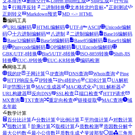
文本排序
删除空行
Lorem Ipsum生成
Slug生成
行号添
加
行顺序反转
二进制转换
文本转北约音标
正则测试
正则转义
Markdown预览
MD <-> HTML
编码工具
URL编解码
HTML编解码
UTF-8
ASCII
Unicode编解
码
十六进制编解码
八进制
二进制编解码
Base16编解码
Base32编解码
Base58编解码
Base85编解码
Base91编解
码
Punycode编解码
QP编解码
UUEncode编解码
GBK/UTF-8转换
Big5/UTF-8转换
ISO-8859转换
Shift-JIS
转换
EUC-JP转换
EUC-KR转换
编码检测
网络工具
我的IP
子网计算
IP查询
DNS查询
Whois查询
Ping
HTTP响应头
IP转换
IPv4转IPv6
CIDR计算
UA解析
IP范围计算
MAC生成器
MAC格式化
URL解析器
URL构建器
反向DNS
SSL检查
端口检查
HTTP请求
MX查询
TXT查询
重定向检查
链接提取
MAC查询
域
名年龄
数学计算
百分比计算
分数计算
比例计算
平均值计算
对数计算
指数计算
阶乘计算
取模计算
质数检测
质因数分解
最大公约数
最小公倍数
质数生成
斐波那契
圆
三角形