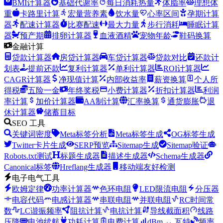
BMI计算器
基础代谢率
每日消耗热量
体脂率
理想体
重
卡路里计算
宏量营养素
饮水量
心率区间
孕期计算
器
配速计算器
比赛配速
最大力量
步行消耗
睡眠计算
器
预产期
排卵计算器
血液酒精
宠物年龄
鞋码换算
金融计算
贷款计算器
房贷计算器
车贷计算器
贷款对比
还款计
划表
提前还款
复利计算器
单利计算器
ROI计算器
CAGR计算器
净现值计算
内部收益率
薪资换算
个人所
得税
五险一金
年终奖税
小费计算器
折扣计算器
利润
率计算
加价计算器
AA制计算
汇率换算
通货膨胀
退
休计算器
储蓄目标
SEO 工具
关键词密度
Meta标签分析
Meta标签生成
OG标签生成
Twitter卡片生成
SERP预览
Sitemap生成
Sitemap验证
Robots.txt测试
标题生成器
描述生成器
Schema生成器
Canonical标签
Hreflang生成器
移动端友好检测
电子电气工具
欧姆定律
功率计算器
色环电阻
LED限流电阻
分压器
电容代码
电感计算器
串联电阻
并联电阻
RC时间常
数
LC谐振频率
阻抗计算
电抗计算
导线截面积
线路
压降
电池续航
功耗计算
电费计算
dBm ↔ 瓦特
频率